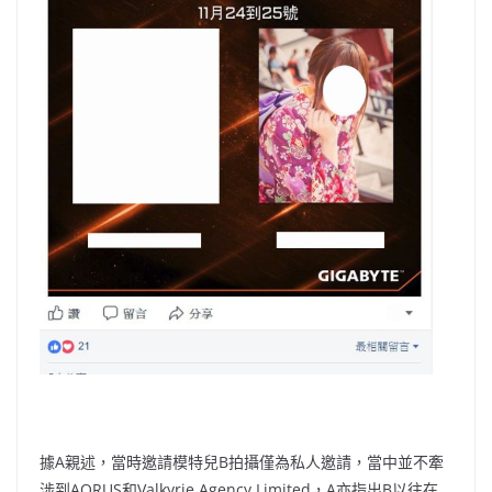
據A親述，當時邀請模特兒B拍攝僅為私人邀請，當中並不牽
涉到AORUS和Valkyrie Agency Limited，A亦指出B以往在