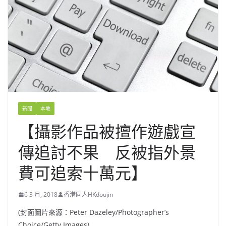
新聞
本地
【攝影作品被擅作遊戲宣
傳追討不果 反被指外景
費可追索十萬元】
6 3 月, 2018
香港同人HKdoujin
(封面圖片來源：Peter Dazeley/Photographer’s
Choice/Getty Images)