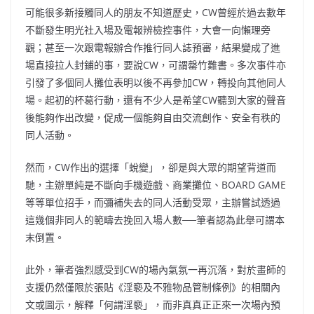
可能很多新接觸同人的朋友不知道歷史，CW曾經於過去數年
不斷發生明光社入場及電報辨檢控事件，大會一向懶理旁
觀；甚至一次跟電報辦合作推行同人誌預審，結果變成了進
場直接拉人封鋪的事，要說CW，可謂罄
竹難書。多次事件亦
引發了多個同人攤位表明以後不再參加CW，轉投向其他同人
場。起初的杯葛行動，還有不少人是希望CW聽到大家的聲音
後能夠作出改變，促成一個能夠自由交流創作、安全有秩的
同人活動。
然而，CW作出的選擇「蛻變」，卻是與大眾的期望背道而
馳，主辦單純是不斷向手機遊戲、商業攤位、BOARD GAME
等等單位招手，而彌補失去的同人活動受眾，主辦嘗試透過
這幾個非同人的範疇去挽回入場人數──筆者認為此舉可謂本
末倒置。
此外，筆者
強烈感受到CW的場內氣氛一再沉落
，對於畫師的
支援仍然僅限於張貼《淫褻及不雅物品管制條例》的相關內
文或圖示，解釋「何謂淫褻」，而非真真正正來一次場內預