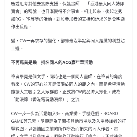
審或思考其他去實際支援、保護畫師──「香港最大同人誌即
賣會」的稱號，也日漸變得不合事宜。相比起來，後起之秀
如RG、PR等等的活動，對於參加者的支持和訴求的是會明顯
作出反應。
變，CW一再求存的變化，卻絲毫沒半點與同人組織的利益沾
上邊。
不再馬首是瞻 掛名同人的ACG嘉年華活動
筆者畢竟是個文手，同時也是一個同人畫師，在筆者的角度
看來，CW的野心並非是僅限於同人的範之內，而是希望活動
能擴大其吸引之大眾群體，正式將CW的品牌大眾化，成為
「動漫節（香港電玩動漫節）」之流。
CW一步一步為活動加入娃、商業攤、手機遊戲、BOARD
GAME等元素，明顯是為了開拓其他市場以
及入場參加者的打
擊範圍，以彌補因之前的所作所為而損失的同人作者、畫
師、文手以及參加者，順勢為活動進行「換血」，正式往他