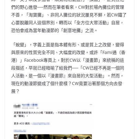
們的野心進發──然而在筆者看來，CW對於場內攤位的管理
不善，「淘寶攤」、非同人攤位的狀況屢見不鮮，若CW鐵了
心要脫離同人這個界別，轉而以「全方位大眾活動」自居，
恐怕會成為當年動漫節的「創意地攤」之流。
「蛻變」，字義上面是指本體有形、或是質上之改變，變得
與原來的性質完全不同、大幅度的改變。或許「Fami通（香
港）」Facebook專頁上，對於CW以「漫畫節」來統稱的這
段描述，早就已經暗喻了給我們──「CW已經不再是一個同
人活動，是一個以『漫畫節』來自居的大型活動」。然而，
現在的動漫節變成了個什麼樣？CW竟要沿著那個方向去發
展？