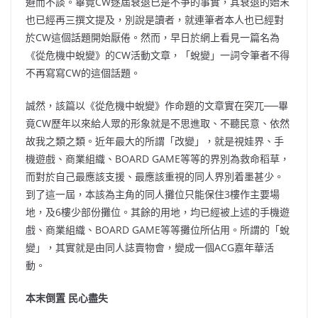
避而不談。畢竟CW逐屆衰退已是不爭的事實，其衰退的始末
也已經再三撰文提及，別說是讀者，就連
筆者本人也已經對
於CW這個話題開始厭倦。然而，早日於網上看見一篇名為
《從危機中蛻變》的CW活動文章，「蛻變」一詞令筆者不得
不再寫寫CW的這個話題。
誠然，該篇以《從危機中蛻變》作命題的文章實在突兀──畢
竟CW歷年以來給人眾的形象就是不思進取、不聽民意、依然
故我之類之類。近年最大的所謂「改變」，就是視娃界、手
機遊戲、商業組織、BOARD GAME等等的界別為救命稻草，
而對於自己最應該支援、最應該重視的同人界別着墨甚少。
到了這一屆，本該為主角的同人攤位只能保住3樓作主要場
地，及6樓少部份攤位。其餘的用地，均已經被上述的手機遊
戲、商業組織、BOARD GAME等等攤位所佔用。所謂的「蛻
變」，其實就是由同人誌賣物會，變成一個ACG嘉年華活
動。
本末倒置 民心盡失