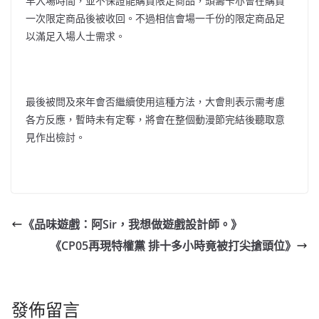
早入場時間，並不保證能購買限定商品，頭籌卡亦會在購買
一次限定商品後被收回。不過相信會場一千份的限定商品足
以滿足入場人士需求。
最後被問及來年會否繼續使用這種方法，大會則表示需考慮
各方反應，暫時未有定奪，將會在整個動漫節完結後聽取意
見作出檢討。
《品味遊戲：阿Sir，我想做遊戲設計師。》
《CP05再現特權黨 排十多小時竟被打尖搶頭位》
發佈留言