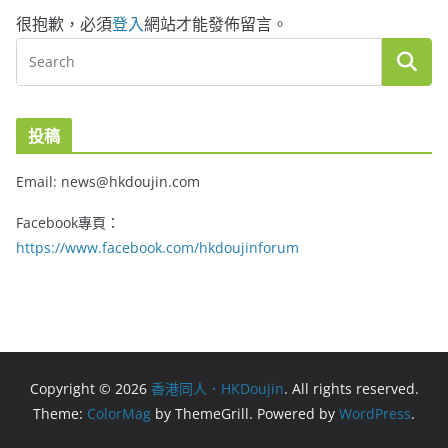
很抱歉，必須
登入
網站才能發佈留言。
投稿
Email: news@hkdoujin.com
Facebook專頁：
https://www.facebook.com/hkdoujinforum
Copyright © 2026
香港同人．HKDoujin
. All rights reserved.
Theme:
ColorMag
by ThemeGrill. Powered by
WordPress
.