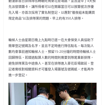
動漫節首日排隊隊伍轉戰旺角麥花臣場館，並且提早了4天預
先派發頭籌卡，讓所得者可以在開幕當日可以按籌號次序優
先入場，亦首次採用了實名制登記，以應對“徹夜組未能購買
限定商品”以及排隊黨的問題，早上約有350人排隊。
輪候人士由星期日晚上九點時已逐一在大會保安人員協助下
簡單登記號碼及名字，並且不定時進行隊伍點名，
每次點人
數均會事前通知輪候人士，預留15-20分鐘的時間待輪候人士
回歸隊伍，若錯過點算人數的時間則需要到隊尾重新排隊，
避免排隊黨及中途換人。
甚至在
排隊進入麥花臣場館前，登
記者需核對相關資料才可獲發
入場籌號及號碼紙，才能再作
進一步登記。