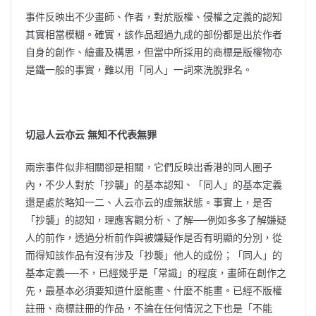
事件反映出不少畫師、作者，對於版權、侵權之定義的認知
其實相當模糊。確實，該作品超過九成的部份都是出於作者
自身的創作、繪畫及構思，但當中所採用的商標是版權物亦
是鐵一般的事實，難以用「同人」一詞來洗脫罪名。
切忌人云亦云 無知不代表無罪
兩宗事件似非相關卻是相關，它們反映出香港的同人圈子
內，不少人對於「抄襲」的基本認知、「同人」的基本定義
還是處於略知一二、人云亦云的虛無狀態。事實上，是否
「抄襲」的認知，理應客觀分析、了解──例如多多了解嫌疑
人的前作，透過分析前作與被嫌疑作是否有明顯的分別，從
而得知該作品有沒有涉及「抄襲」他人的成份；「同人」的
基本定義──不，已經幾乎是「常識」的程度，畫師在創作之
先，最基本必須要知道什麼能畫、什麼不能畫。已經不版權
註冊、商標註冊的作品，不論在任何情況之下也是「不能