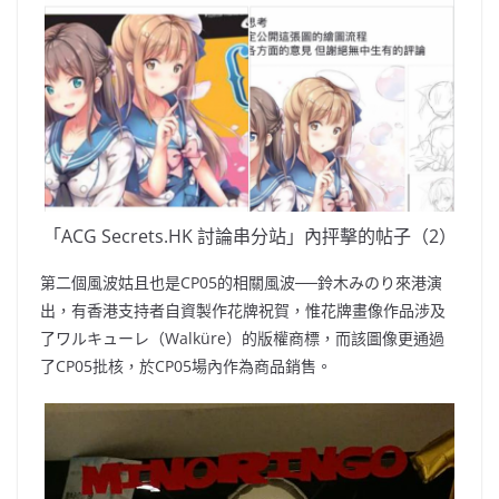
「ACG Secrets.HK 討論串分站」內抨擊的帖子（2）
第二個風波姑且也是CP05的相關風波──鈴木みのり來港演
出，有香港支持者自資製作花牌祝賀，惟花牌畫像作品涉及
了ワルキューレ（Walküre）的版權商標，而該圖像更通過
了CP05批核，於CP05場內作為商品銷售。