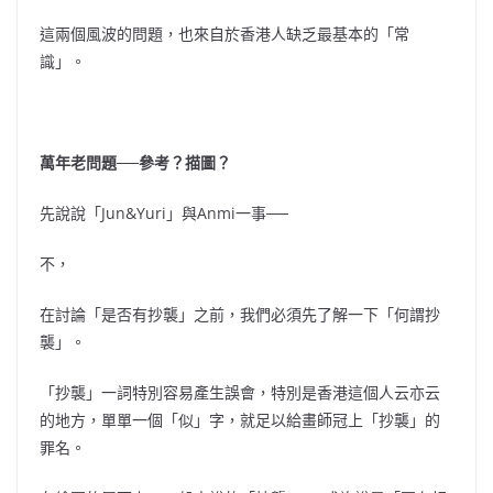
這兩個風波的問題，也來自於香港人缺乏最基本的「常
識」。
萬年老問題──參考？描圖？
先說說「Jun&Yuri」與Anmi一事──
不，
在討論「是否有抄襲」之前，我們必須先了解一下「何謂抄
襲」。
「抄襲」一詞特別容易產生誤會，特別是香港這個人云亦云
的地方，單單一個「似」字，就足以給畫師冠上「抄襲」的
罪名。