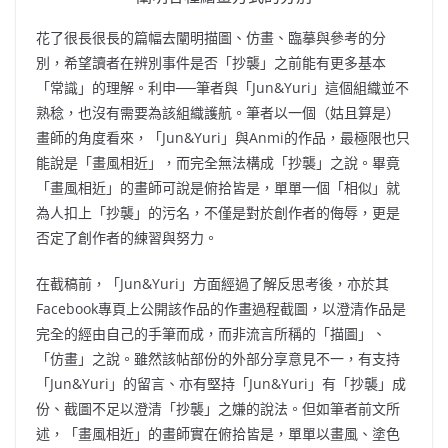
花了很長很長的篇幅去闡明描圖、仿畫、臨摹與參考的分
別，希望讀者在辨別事件是否「抄襲」之前能有更多基本
「常識」的理解。利申──筆者與「Jun&Yuri」這個組織並不
熟稔，也沒有需要為該組織護航。筆者以一個（姑且算是）
畫師的角度看來，「Jun&Yuri」與Anmi的作品，最極限也只
能說是「畫風相近」，而完全無法構成「抄襲」之說。畢竟
「畫風相近」的畫師可說是俯拾皆是，單單一個「相似」就
為人扣上「抄襲」的污名，不僅是對於創作者的侮辱，更是
否定了創作者的練習與努力。
在截稿前，「Jun&Yuri」方面經過了解反思考後，亦於其
Facebook專頁上公開該作品的作畫過程截圖，以澄清作品是
完全的經由自己的手筆而成，而非流言所稱的「描圖」、
「仿畫」之說。雖然該帖部份的外部分享意見不一，有支持
「Jun&Yuri」的留言、亦有堅持「Jun&Yuri」有「抄襲」成
份、截圖不足以澄清「抄襲」之嫌的說法。但如筆者前文所
述，「畫風相近」的畫師實在俯拾皆是，單單以畫風、塗色