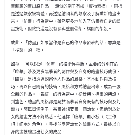
畫葫蘆的畫出原作品──類似的例子有如「實物素描」，同樣
是透過觀察被寫體，再透過繪圖者的觀察及了解重新繪畫出
來。「仿畫」行為當中，雖然更多地加入了仿畫者自身的繪
畫技術，但終究還是沒有參與整個骨架、構圖的架設。
故此，「仿畫」如果當作是自己的作品來發表的話，亦算是
「抄襲」的一種。
臨摹──可以說是「仿畫」的技術昇華版，主要的分別在於
「臨摹」涉及更多臨摹者的創作與及自身的繪畫技巧成份，
「臨摹」是指透過觀察他人作品的風格、基本動作與及技
巧，再以自己既有的技術、風格和方式繪畫出來，成為一張
全新的作品。「臨摹」的行為當中，從骨架、構圖的架設，
到塗色、繪畫的風格都是屬於臨摹者自身既有的技巧與及判
斷力。簡單舉個例子，某畫師想要畫一個幼女，但他對於幼
女的繪畫方法不夠熟悉。他選擇「臨摹」血小板（《工作
吧！細胞》角色），尋找並學習幼女的繪畫方式，最終以自
身的畫技繪畫出幼女的成品。