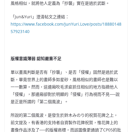
風格相似，就將他人定義為「抄襲」實在是過於武斷。
「Jun&Yuri」澄清帖文之連結：
https://www.facebook.com/JunYuri.Love/posts/18880148
57923140
版權意識薄弱 認知嚴重不足
單以畫風判斷是否有「抄襲」、是否「侵權」固然是過於武
斷，畢竟世界上的畫師多如星砂，風格相似的畫師也是難以
一一數算。然而，這邊廂吹毛求疵抓住相似的地方指摘他人
「侵權」，那邊廂卻對於明顯的「侵權」行為視而不見──說
是正是所謂的「第二個風波」。
所說的第二個風波，是發生於鈴木みのり的祝賀花牌之上，
前文提及，有香港的支持者自資製作花牌祝賀，惟花牌上的
畫像作品涉及了──的版權商標，而該圖像更通過了CP05的批