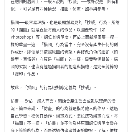
在繪圖的層面上，一般人說的「抄襲」──或許說是「圖有相
似」，可以是有四種情況：描圖、仿畫、臨摹與參考。
描圖──最容易理解，也是最顯然易見的「抄襲」行為。所謂
的「描圖」就是直接將他人的作品，以圖像軟件（如
Photoshop）等，調低其透明度，再於上面新增圖層一模一
樣的重畫一遍。「描圖」行為當中，完全沒有產生任何的創
作成份，即便是只按照原圖的骨架，再修改角色的細節（如
髮型、表情等）亦算是「描圖」的一樣，畢竟整個骨架、構
圖的架設，也沒有經過描圖者的創造與描繪，是完全純粹的
「複印」作品。
故此，「描圖」的行為絕對應定義為「抄襲」。
仿畫──對於一般人而言，開始會產生誤會或難以理解的情
況。簡單來說，「仿畫」的行為就是指將他人的作品，透過
自己學習、模仿其動作、繪畫方式、塗色技巧繪畫而成。將
「描圖」不一樣，「仿畫」並不涉及將原圖調低透明度疊在
底下等等的行為，而是透過仿畫者雙眼的觀察、了解，依樣