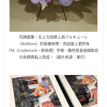
花牌圖像，左上方招牌上為ワルキューレ
（Walküre）的版權商標，而該圖上更附有
TM（trademark，即商標）字樣，顯然是直接擷取官
方商標再貼上而成。（圖片來源：果仔）