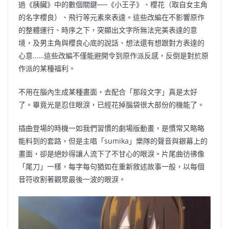
過《胰臟》中的數個關鍵──《小王子》、櫻花（取自女主角
的名字櫻良）、飛行等元素來表達。這些改編在不影響原作
的整體運行、時序之下，突顯出文字所無法完美表達的意
境，及男主角與櫻良心底的說話、想法還有想跟對方表達的
心意……這些改編不僅能避開令到原作派反感，反倒是對於原
作派的某種福利。
不用在腦內生成某種畫面，去配合「那段文字」真是太好
了。畢竟光是忍住眼淚，已經花掉腦袋很大部份的機能了。
插曲登場的時機一如我們習慣的劇場版動畫，是慣常又略略
能料到的套路，但是主唱「sumika」樂隊的聲音與銀幕上的
畫面，卻是絕妙得讓人流下了不甘心的眼淚。片尾曲彷彿像
「尾刀」一樣，每字每句猶如在重新敘述故事一般，以每個
音符收割著觀眾最後一波的眼淚。