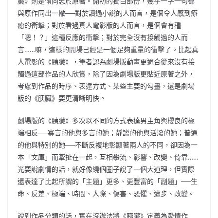
臟》則是傾向忠於原著。開初的獨白部份，幾乎一字一句都
與原作同出一轍──對於讀過小說的人而言，是個令人感到療
癒的衝擊；對於看過真人電影版的人而言，是個會有種
「嗯！？」這種反應的衝擊；對於完全沒有接觸過的人而
言……嘛，這樣的開場已經是一個足夠重量的衝擊了。比起真
人電影的《胰臟》，筆者認為劇場版動畫更適合從來沒有接
觸過這部作品的人欣賞，除了因為劇場版更貼近原著之外，
考慮到作品的時序、表達方式、某些主要的勾畫，還是劇場
版的《胰臟》要更清晰明快。
劇場版的《胰臟》多次以不同的方式表達男主角與櫻良的極
端相反──寡言的他與多言的她；靜謐的他與活潑的她；普通
的他與特別的她──不斷反複地彰顯著兩人的不同，卻因為一
本「文庫」而牽扯在一起，互相攀流、影響、改變、倚靠……
光要說劇情的話，就好像繞個圈子說了一個大道理，但實際
還表達了比起所謂的「主題」更多、更豐富的「副題」──生
命、反差、極端、時間、人際、傷害、恐懼、邁步、改變。
說到作品分類的話，實在沒辦法將《胰臟》定義為愛情作