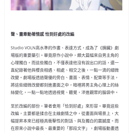
聲、畫牽動著情感 恰到好處的改編
Studio VOLN高水準的作畫、表達方式，成為了《胰臟》劇
場版的重要藥引。畢竟原作小說中，頗大篇幅來自男主角的
心理獨白。而這些獨白，不僅表達他沒有說出口的話，還一
直紀錄著他與櫻良相遇、相處、相交之後，一點一滴的細微
改變。劇場版透過聲優的旁白、畫面、表情、配樂等手法，
將這些細微改變都刻進畫面之中，暗裡將男主角心理上的絲
絲變化，一點一點地透過視覺、聽覺，滲進觀眾的腦袋中。
至於改編的部份，筆者會用「恰到好處」來形容。畢竟這些
改編，主要都是揉合在主線劇情之中，從畫面與場景上，大
幅提昇本來已經極具衝擊性的對話、與及獨白的震撼度。而
在原來小說中最長、最重要的「那段文字」，劇場版動畫透