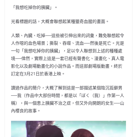
「我想吃掉你的胰臟」。
光看標題的話，大概會聯想起某種獵奇血腥的畫面。
人類、內臓、吃掉──這些被引伸出來的詞彙，難免聯想起令
人作噁的血色場景；撕裂、吞噬、流血──然後是死亡。光是
一句「我想吃掉你的胰臟」，足以令人聯想到上述的種種處
境──倖然，實際上這是一套已經有聲書化、漫畫化、真人電
影化以及劇場動畫化的小說作品。而這部劇場版動畫，終於
訂定在3月21日於香港上映。
讀過作品的簡介，大概了解到這是一部描述某個陰沉孤僻男
──我（作品中大部份時間，都是以「ぼく（我）」作第一人
稱），與一個患上胰臟不治之症，但又外向開朗的女生──山
內櫻良的故事。