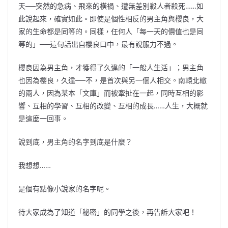
天──突然的急病、飛來的橫禍、遭無差別殺人者殺死……如
此說起來，確實如此。即使是個性相反的男主角與櫻良，大
家的生命都是同等的。同樣，任何人「每一天的價值也是同
等的」──這句話出自櫻良口中，最有說服力不過。
櫻良因為男主角，才獲得
了久違的「一般人生活」；男主角
也因為櫻良，久違──不，是首次與另一個人相交。南轅北
轍
的兩人，因為某
本
「文庫」而被牽扯在一起，同時互相的影
響、互相的學習、互相的改變、互相的成長……人生，大概就
是這麼一回事。
說到底，男主角的名字到底是什麼？
我想想……
是個有點像小說家的名字呢。
待大家成為了知道「秘密」的同學之後，再告訴大家吧！