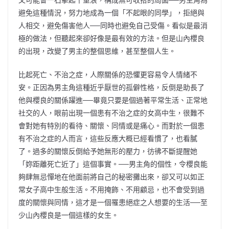
避免這種情況，努力地成為一個「不起眼的同學」，拒絕與
人相交，避免傷害他人──同時也避免自己受傷。看似是最消
極的做法，但聽起來卻好像是最有效的方法。但是山內櫻良
的出現，改變了男主的整個思維，甚至整個人生。
比起死亡、不治之症，人際關係的恐懼更容易令人情緒不
安。正因為男主角這種近乎厭世的孤僻性格，反倒是助長了
他與櫻良的關係躍進──畢竟只要是個過著平常生活、正常地
社交的人，眼前出現一個患有不治之症的女高中生，很難不
會對她有特別的看待、關懷、同情或是痛心。而對於一個患
有不治之症的人而言，這些反應大概已經看慣了，也看膩
了。過多的關懷反倒給予她無形的壓力，彷彿不斷提醒她
「妳距離死亡近了」這個事實。──男主角的個性，令櫻良能
夠肆無忌憚地在他面前將自己的秘密攤出來，卻又可以如正
常女子高中生般生活。不用掩飾、不用顧忌，也不會受到過
度的關懷與同情，這才是一個罹患絕症之人想要的生活──至
少山內櫻良是一個這樣的女生。