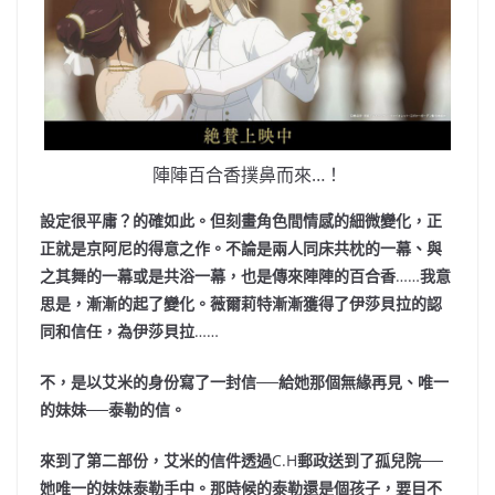
陣陣百合香撲鼻而來…！
設定很平庸？的確如此。但刻畫角色間情感的細微變化，正
正就是京阿尼的得意之作。不論是兩人同床共枕的一幕、與
之其舞的一幕或是共浴一幕，也是傳來陣陣的百合香
……
我意
思是，漸漸的起了變化。薇爾莉特漸漸獲得了伊莎貝拉的認
同和信任，為伊莎貝拉
……
不，是以艾米的身份寫了一封信──給她那個無緣再見、唯一
的妹妹──泰勒的信。
來到了第二部份，艾米的信件透過
C.H
郵政送到了孤兒院──
她唯一的妹妹泰勒手中。那時候的泰勒還是個孩子，要目不