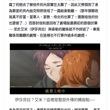
識丁的她去了解信件的內容實在太難了，因此又勞煩到了身
為郵差的貝內迪克特把信唸了一篇給泰勒聽。（那年頭郵政
局真不好當，當軍人、家教、侍女的也算了，連跟唸信的份
也要做了
…
）而那封信則是回收了劇場版最開初的那個伏筆
──至於艾米（伊莎貝拉）與泰勒的關係就不作詳述了，畢竟
關係到關鍵的劇情，在這裡也不打算作過多的劇透。
伊莎貝拉？艾米？這裡是整部外傳的轉捩點──
身為孤兒的孩子，憑僅有的線索獨自出行，越洋尋親
……
是不