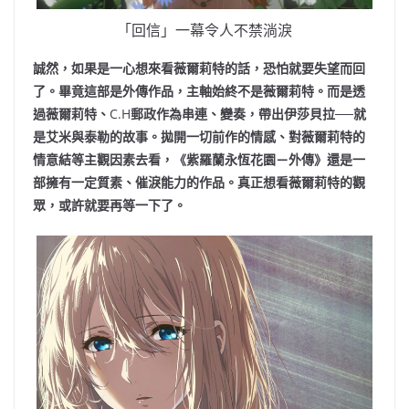
「回信」一幕令人不禁淌淚
誠然，如果是一心想來看薇爾莉特的話，恐怕就要失望而回
了。畢竟這部是外傳作品，主軸始終不是薇爾莉特。而是透
過薇爾莉特、
C.H
郵政作為串連、變奏，帶出伊莎貝拉──就
是艾米與泰勒的故事。拋開一切前作的情感、對薇爾莉特的
情意結等主觀因素去看，《紫羅蘭永恆花園－外傳》還是一
部擁有一定質素、催淚能力的作品。真正想看薇爾莉特的觀
眾，或許就要再等一下了。