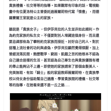
貴族禮儀、社交等等的指導。如果觀眾有印象的話，電視動
畫中有位夏洛特公主曾委託過薇爾莉特代寫「情書」，而德
羅賽爾王室就是公主的家族。
雖說是「貴族女子」，但伊莎貝拉的人生並非如此順利。作
為約克家族的私生女，不僅要對別人埋藏這個身份，而且還
要忌諱那些為了攀附約克家族而接近、討好自己的人。對於
這種上流社會的功利與虛偽，伊莎貝拉顯然覺得煩厭。加上
曾經流落民間，飽歷戰爭、窮困、飢餓之苦的她根本不認為
自己適合這樣的生活，甚至認為自己畢生也與貴族優雅有禮
的舉止能夠沾不上邊。即使她的家族請來了那個金髮美人、
完美無瑕、有如「騎士」般的家庭教師薇爾莉特，在貴族學
校以侍女身份協助幫自己適應、學習貴族間的禮儀、社交等
等的指導，在她看來還不是一丘之貉
……