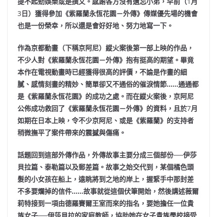
提不起勁娛樂或是撰文。感謝各方沒有遺忘小弟，早前（
1
月
3
日）獲得參加《紫羅蘭永恆花園－外傳》傳媒優先場的機會
也是一份榮幸，所以還是會好好地、努力地寫一下。
作為京都動畫（下稱京阿尼）縱火案後第一部上映的作品，
不少人對《紫羅蘭永恆花園－外傳》抱有挺高的期望。畢竟
本作在電視動畫時已經獲得很高的評價，不論是作畫的細
膩、感情刻畫的精妙、簡單卻又不通俗的催淚情節……通通都
是《紫羅蘭永恆花園》的成功之處。而在縱火案後，京阿尼
公佈成功救回了《紫羅蘭永恆花園－外傳》的資料，且於
7
月
如期在日本上映，令不少京阿尼、或是《紫羅蘭》的支持者
稍微撫平了案件帶來的震撼與傷痛。
話題回到這部外傳作品，外傳故事主要分成三個部份──伊莎
貝拉篇、泰勒篇以及郵差篇。故事之始交代到，某個橘色頭
髮的小女孩在船上，遠眺將到之地的岸上，握緊手中那封差
不多要爛掉的信件……故事就從這個伏筆開始，然後講述薇爾
莉特接到一項由德羅賽爾王室而來的指名，要她擔任一位貴
族女子──伊莎貝拉的家庭教師，協助她在女子貴族學校接受