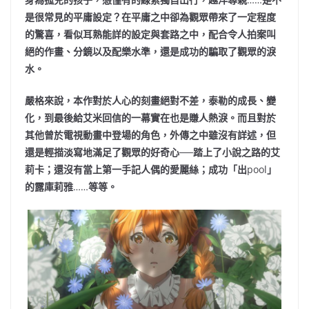
是很常見的平庸設定？在平庸之中卻為觀眾帶來了一定程度
的驚喜，看似耳熟能詳的設定與套路之中，配合令人拍案叫
絕的作畫、分鏡以及配樂水準，還是成功的騙取了觀眾的淚
水。
嚴格來說，本作對於人心的刻畫絕對不差，泰勒的成長、變
化，到最後給艾米回信的一幕實在也是賺人熱淚。而且對於
其他曾於電視動畫中登場的角色，外傳之中雖沒有詳述，但
還是輕描淡寫地滿足了觀眾的好奇心──踏上了小說之路的艾
莉卡；還沒有當上第一手記人偶的愛麗絲；成功「出
pool
」
的露庫莉雅
……
等等。