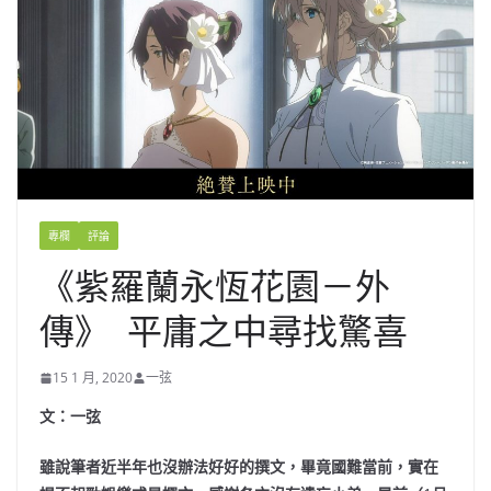
專欄
評論
《紫羅蘭永恆花園－外
傳》 平庸之中尋找驚喜
15 1 月, 2020
一弦
文：一弦
雖說筆者近半年也沒辦法好好的撰文，畢竟國難當前，實在