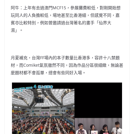
阿牛：上年有去過澳門MCF15，參展攤費較低，對剛開始想
玩同人的人負擔較低，場地甚至比香港細，但感覺不同，嘉
賓亦比較特別，例如曾邀請過台灣著名的畫手「仙界大
濕」。
月夏補充，台灣FF場內的本子數量比香港多，容許十八禁題
材，而Comiket氣氛徹然不同，因為作品分區很細緻，無論甚
麼題材都不會孤單，總會有些同好入場。