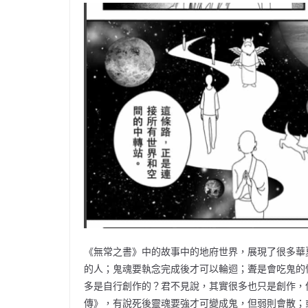
《無常之書》中的故事中的地府世界，展現了很多華
的人；鬼魂要執念完成後才可以輪迴；聻是會吃鬼的
多是自行創作的？君不見說，其實很多也只是創作，
傳》，有說死後靈魂要強才可變成鬼，但弱則會散；