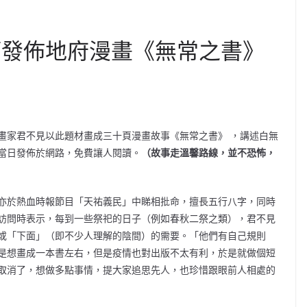
節發佈地府漫畫《無常之書》
畫家君不見以此題材畫成三十頁漫畫
故事
《無常之書》 ，講述白無
當日發佈於網路，免費讓人閱讀。
（故事走溫馨路線，並不恐怖，
亦於熱血時報節目「天祐義民」中睇相批命，擅長五行八字，同時
訪問時表示，每到一些祭祀的日子（例如春秋二祭之類），君不見
或「下面」（即不少人理解的陰間）的需要。「他們有自己規則
是想畫成一本書左右，但是疫情也對出版不太有利，於是就做個短
取消了，想做多點事情，提大家追思先人，也珍惜跟眼前人相處的