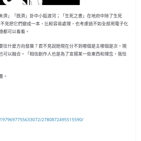
未濟」「既濟」卦中小狐渡河；「生死之書」在地府中除了生死
君不見把它們變成一本，比較容易處理，也考慮過不如全部用電子化
趣都可以看看。
要往什麼方向發展？君不見說她現在分不到哪個是主哪個是次，現
也可以融合。「相信創作人也是為了宣揚某一些東西和理念，我恰
畫。
a.1979697755633072/2780872495515590/