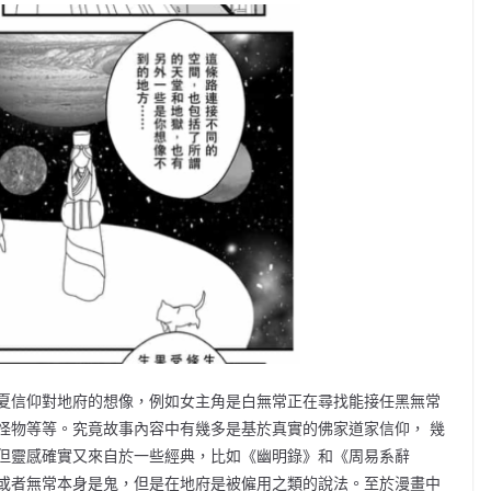
夏信仰對地府的想像，例如女主角是白無常正在尋找能接任黑無常
怪物等等。究竟故事內容中有幾多是基於真實的佛家道家信仰， 幾
但靈感確實又來自於一些經典，比如《幽明錄》和《周易系辭
或者無常本身是鬼，但是在地府是被僱用之類的說法。至於漫畫中