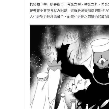
的怪物「聻」則是取自「鬼死為聻，聻死為希，希死
是聻會不會吃鬼就沒記載，這就是漫畫部份的創作內
人也是努力把理論融合，而我也是把以前讀過的取個