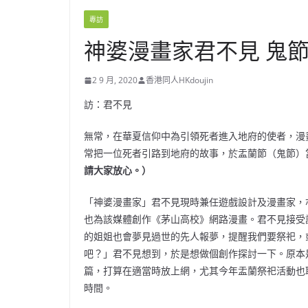
專訪
神婆漫畫家君不見 鬼
2 9 月, 2020
香港同人HKdoujin
訪：君不見
無常，在華夏信仰中為引領死者進入地府的使者，漫
常把一位死者引路到地府的故事，於盂蘭節（鬼節）
請大家放心。）
「神婆漫畫家」君不見現時兼任遊戲設計及漫畫家，
也為該媒體創作《茅山高校》網路漫畫。君不見接受
的姐姐也會夢見過世的先人報夢，提醒我們要祭祀，
吧？」君不見想到，於是想做個創作探討一下。原本
篇，打算在適當時放上網，尤其今年盂蘭祭祀活動也
時間。