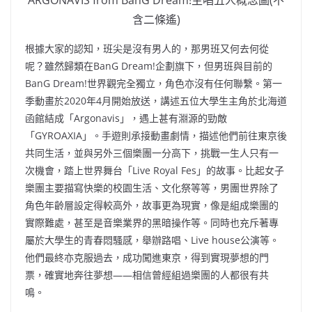
含二條遙)
根據大家的認知，班尖是沒有男人的，那男班又何去何從
呢？雖然歸類在BanG Dream!企劃旗下，但男班與目前的
BanG Dream!世界觀完全獨立，角色亦沒有任何聯繫。第一
季動畫於2020年4月開始放送，講述
五位大學生主角於北海道
函館結成「Argonavis」，遇上甚有淵源的勁敵
「GYROAXIA」。
手遊則承接動畫劇情，描述他們前往東京後
共同生活，並與另外三個樂團一分高下，挑戰
一生人只有一
次機會，踏上世界舞台「Live Royal Fes」的故事。比起女子
樂團主要描寫快樂的校園生活、文化祭等等，男團世界除了
角色年齡層設定得較高外，故事更為
現實，像是組成樂團的
實際難處，甚至是音樂業界的黑暗操作等。同時也充斥著專
屬於大學生的青春悶騷感，舉辦路唱、Live house公演等。
他們最終亦克服過去，成功闖進
東京，得到實現夢想的門
票，確實地奔往夢想——相信曾經組過樂團的人都很有共
鳴。