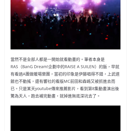
當然不是全部人都是一開始就看動畫的。筆者本身是
RAS（BanG Dream!企劃中的RAISE A SUILEN）的飯，早就
有看過A團做暖場樂團
，當初的印象是伊藤唱得不錯，上武道
館也不動搖，還有響社的看版MC前田和森嶋又被抓進去而
已。只是某天youtube傳來推薦
影片，看到第8集動畫演出後
驚為天人，跑去補完動畫，就掉進無底深坑去了。