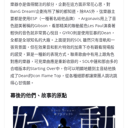
樂器亦是值得關注的部分，企劃在這方面非常花心思，對
BanG Dream!企劃有所了解的都知道，除RAS外，弦樂器主
要都是使用ESP（一種著名結他品牌）。Argonavis用上了音
色甜美著稱的Gibson，看那精美的聯動藍色Les Paul演奏著
輕快的音色就非常賞心悅目。GYRO則是使用狂暴的Dean，
全都是全球知名的大廠。上面提到的SOL 雖然只有音軌和一
張背景圖，但在效果音和影片特效的加乘下亦有觀看現場般
的感受，算是一種新的表現方式。聯乘歌曲中有用上跟角色
對應的樂器，可見樂曲應是重新收錄的。SOL中蓮和那由多的
合唱版本的Starting Over中，你可以明顯地聽到主音結他換
成了Dean的Icon Flame Top，從各種細節都讓樂團人跳坑跳
得心甘情願。
幕後的他們、故事的原點