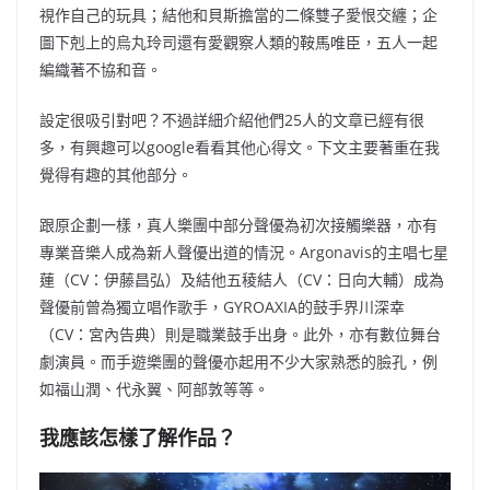
視作自己的玩具；結他和貝斯擔當的二條雙子愛恨交纏；
企
圖下剋上的烏丸玲司還有
愛觀察人類的鞍馬唯臣，五人一起
編織著不協和音。
設定很吸引對吧？不過詳細介紹他們25
人的文章已經有很
多，有興趣可以google看看其他心得文。下文主要著重在我
覺得有趣的其他部分。
跟原企劃一樣，真人樂團中部分聲優為初次接觸樂器，亦有
專業音樂人成為新人聲優出道的情況。Argonavis的主唱七星
蓮（CV：伊藤昌弘）及結他五稜結人（CV：日向大輔）成為
聲優前曾為獨立唱作歌手，GYROAXIA的鼓手界川深幸
（CV：宮內告典）則是職業鼓手出身。
此外，亦有數位舞台
劇演員。而手遊樂團的
聲優亦起用不少大家熟悉的臉孔，例
如福山潤、代永翼、阿部敦等等。
我應該怎樣了解作品？