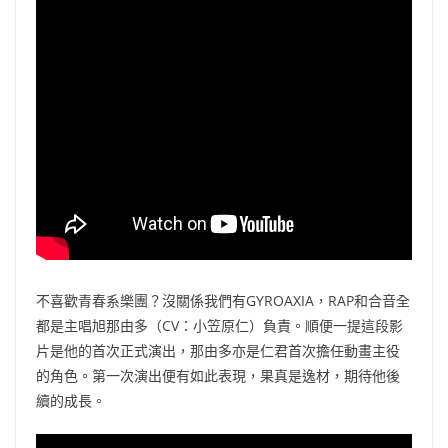
不喜歡青春系樂團？沒關係我們有GYROAXIA，RAP和合音全
都是主唱旭那由多（CV：小笠原仁）負責。順便一提這段影
片是他的首次正式演出，那由多亦是仁君首次擔任動畫主役
的角色。第一次演出便有如此表現，果真是逸材，期待他後
續的成長。