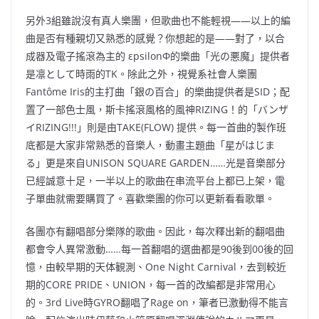
另外3組雖說沒有真人樂團，但歌曲也不能輕視——以上的編
曲是否有種親切又熟悉的感覺？你想起的是——對了，
以合
成器及電子搖滾為主的 εpsilonΦ的樂曲「光の悪魔」提供者
是凛として時雨的TK。除此之外，視覺系社會人樂團
Fantôme Iris的主打曲「銀の百合」的樂曲提供者是SID；配
置了一部色士風，斯卡搖滾風格的風神RIZING！的「バンザ
イRIZING!!!」則是由TAKE(FLOW) 提供。每一首曲的製作班
底都是大家非常熟悉的音樂人，動畫主題曲「星がはじま
る」更是來自UNISON SQUARE GARDEN……光是音樂部分
已經誠意十足，一半以上的歌曲在串流平台上都已上架，電
子單曲就需要購買了。喜歡樂團的你可以更新看看歌單。
各團亦有翻唱部分樂隊的歌曲。因此，每次釋出新的翻唱曲
都會令人異常激動……每一首翻唱的選曲都是90後到00後的回
憶，由較早期的天体観測、One Night Carnival，去到較近
期的CORE PRIDE、UNION，每一首的改編都是非常用心
的。3rd Live時GYRO翻唱了Rage on，筆者已激動得不能言