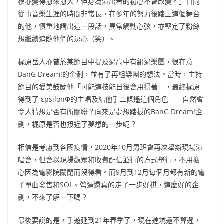
模亦變得愈來愈大，但身為演出者的初心不會改變。」日向
從事音樂生涯的時間非常長，在多年的努力後踏上這個舞台
的他，慎重地講出這一段話，異常觸動心弦，亦堅定了粉絲
想繼續追隨他們的決心（笑）。
梶原岳人亦曾於某節目中提及過高中有組過樂團，很在意
BanG Dream!的企劃，並有了再組樂團的想法。當時，主持
節目的愛美鼓勵他「可能這技能日後會用得著」，最終梶原
得到了 εpsilonΦ的主唱及結他手二條遙這個角色——自然會
令人猜想是否有所關聯？向來是夢想踏板的BanG Dream!企
劃，梶原是否也接近了夢想的一步呢？
相信是考慮到各國疫情，2020年10月男班會再次舉辦現場演
唱會，但會以現場觀眾和收費配信並行的方式舉行，不用擔
心因為電影院關閉而沒得看。而9月到12月每
個月都有新的電
子單曲發售和SOL。營運還真的走了一步好棋，這麼好的企
劃，不來了解一下嗎？
最後要說的是，手遊延到21年春季了，現在進坑還不算遲，