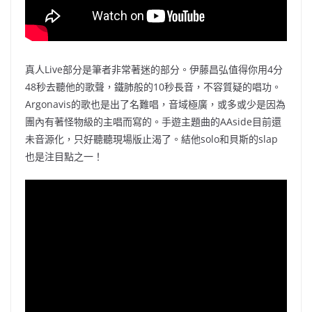
真人Live部分是筆者
非常著迷的部分。伊藤昌弘值得你用4分
48秒去聽他的歌聲，鐵肺般的10秒長音，不容質疑的唱功。
Argonavis的歌也是出了名難唱，音域極廣，或
多或
少是因為
團內有著怪物級的主唱而寫的。手遊主題曲的AAside目前還
未音源化，只好聽聽現場版止渴了。結他solo和貝斯的slap
也是注目點之一！