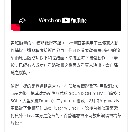
男班動畫的3D模組做得不錯，Live畫面更採用了聲優真人動
作捕捉，還原程度接近百分百。你可以看著動畫第6集中的流
星雨原音版成功抄下和弦譜面，準確至每下掃弦動作。（筆
按：已經有人成功）看過動畫之後再去看真人演出，會有種
謎之感動。
值得一提的是營運相當大方，在武肺疫情影響下4月取消3rd
L
ive之後，把其改為配信形式的 SOUND ONLY LIVE（編按：
SOL，大型免費Drama）在youtube播放；8月時Argonavis
更舉辦了免費配信L
ive「Starry Line」，除後台雜談環節需
付費外，L
ive本身是免費的，而營運亦會不時放出演唱會精華
片段。