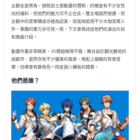
企劃全是男角，按照武士道動畫的慣例，的確是有不少女性
向的福利
，但他們的魅力可不止在此。
雙主唱固然很讚，但
企劃中的音樂構成亦極為認真，班底除起用不少大咖
音樂人
外，樂團的實力亦可見一斑
，下文會再詳述
他們的演出片段
和樂曲介紹。
動畫作畫非常精美，3D模組做得不錯，舞台設於觀光勝地的
函館市，當然亦有不少優美的風景，再配上細緻的背景音
樂，彷彿會有跟角色一同走過八幡坂的錯覺。
他們是誰？