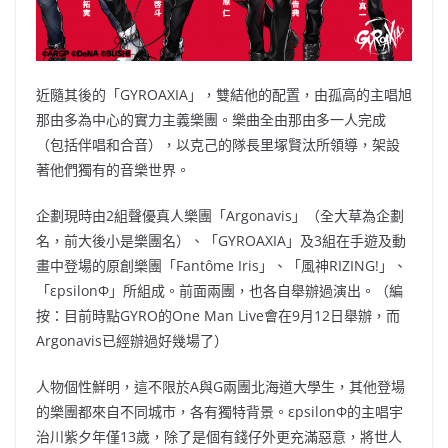
近隨其後的「GYROAXIA」，雙結他的配置，由孤高的主唱旭
那由多為中心的實力主義樂團。樂曲全由那由多一人完成
（包括伴唱和合音），以克己的隊長里塚賢汰所領導，架設
著他們獨有的音樂世界。
企劃現時由2組聲優真人樂團「Argonavis」（全大草為企劃
名，前大後小是樂團名）、「GYROAXIA」及3組在手遊及動
畫中登場的原創樂團「Fantôme Iris」、「風神RIZING!」、
「εpsilonΦ」所組成。前面兩團，也各自舉辦過演出。（編
按：目前時點GYRO的One Man Live會在9月12日舉辦，而
Argonavis已經辦過好幾場了）
人物個性鮮明，這
不限於A與G兩團北海道大學生，其他
登場
的樂團都來自不同城市，各
有
獨特
背景。εpsilonΦ的主唱宇
治川紫夕年僅13歲，除了是個有錢仔
外更充滿惡意，將世人