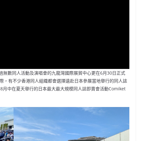
過無數同人活動及演唱會的九龍灣國際展貿中心更在6月30日正式
之際，有不少香港同人組織都會選擇遠赴日本參展當地舉行的同人誌
n等等）。8月中在夏天舉行的日本最大最大規模同人誌即賣會活動Comiket