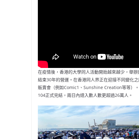
在疫情後，香港的大學同人活動開始越來越少，舉辦
結束30年的營運。在香港同人界正在迎接不同變化
販賣會（例如Comic1、Sunshine Creatio
104正式完結，兩日內總入數人數更超過26萬人。