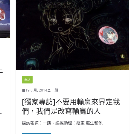
上
專訪
19 8 月, 2014
一朗
[獨家專訪]不要用輸贏來界定我
們，我們是改寫輸贏的人
。
採訪報道：一朗、編採助理：瘦東 羅生和他