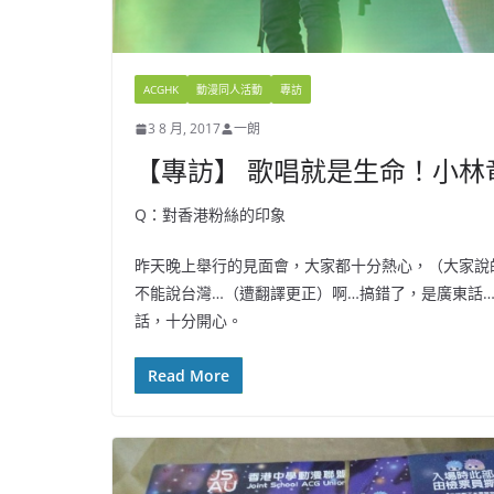
ACGHK
動漫同人活動
專訪
3 8 月, 2017
一朗
【專訪】 歌唱就是生命！小林竜之 A
Q：對香港粉絲的印象
昨天晚上舉行的見面會，大家都十分熱心，（大家說
不能說台灣…（遭翻譯更正）啊…搞錯了，是廣東話
話，十分開心。
Read More