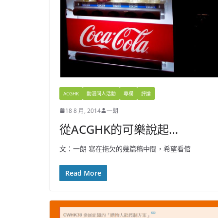
ACGHK
動漫同人活動
專欄
評論
18 8 月, 2014
一朗
從ACGHK的可樂說起…
文：一朗 寫在拖欠的幾篇稿中間，希望看倌
Read More