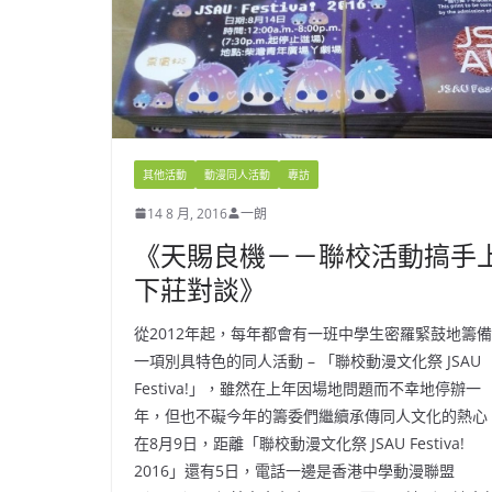
其他活動
動漫同人活動
專訪
14 8 月, 2016
一朗
《天賜良機－－聯校活動搞手
下莊對談》
從2012年起，每年都會有一班中學生密羅緊鼓地籌備
一項別具特色的同人活動 – 「聯校動漫文化祭 JSAU
Festiva!」，雖然在上年因場地問題而不幸地停辦一
年，但也不礙今年的籌委們繼續承傳同人文化的熱心
在8月9日，距離「聯校動漫文化祭 JSAU Festiva!
2016」還有5日，電話一邊是香港中學動漫聯盟