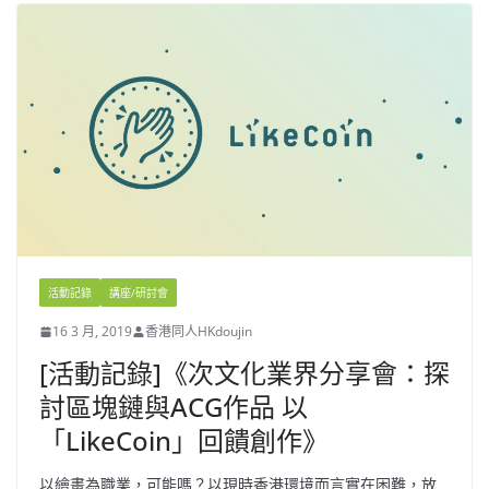
活動記錄
講座/研討會
16 3 月, 2019
香港同人HKdoujin
[活動記錄]《次文化業界分享會：探
討區塊鏈與ACG作品 以
「LikeCoin」回饋創作》
以繪畫為職業，可能嗎？以現時香港環境而言實在困難，放