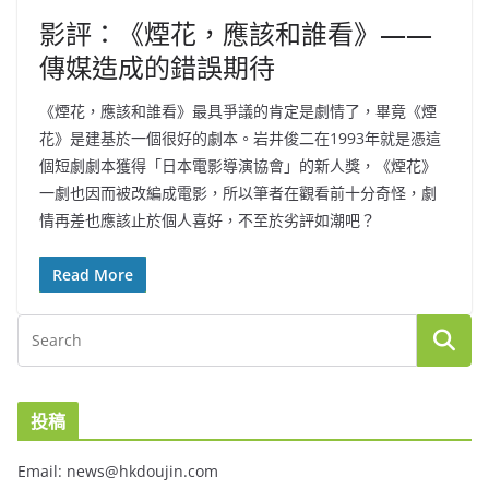
影評：《煙花，應該和誰看》——
傳媒造成的錯誤期待
《煙花，應該和誰看》最具爭議的肯定是劇情了，畢竟《煙
花》是建基於一個很好的劇本。岩井俊二在1993年就是憑這
個短劇劇本獲得「日本電影導演協會」的新人獎，《煙花》
一劇也因而被改編成電影，所以筆者在觀看前十分奇怪，劇
情再差也應該止於個人喜好，不至於劣評如潮吧？
Read More
投稿
Email: news@hkdoujin.com