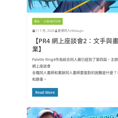
專訪
心得/技巧分享
11 7 月, 2020
香港同人HKdoujin
【PR4 網上座談會2：文手與
業】
Palette Ring4作為綜合同人展已經到了第四
網上座談會
全職同人畫師和業餘同人畫師要面對的困難是什麼？
和趣事。
Read More