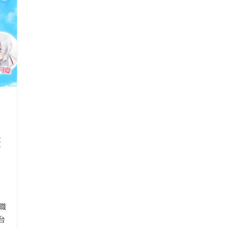
畫
全職
台