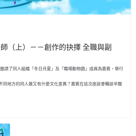
畫師（上）－－創作的抉擇 全職與副
屆，主辦邀請了同人組織「冬日月夏」及「職場動物園」成員為嘉賓，舉行
不同地方的同人展又有什麼文化差異？嘉賓在這次座談會暢談辛酸