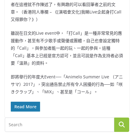
者在這裡就不作陳述了，有興趣的可以看回筆者之前的文
章。（香港同人專欄 – 《[演唱會文化]我睇Live企起身打Call
又得罪你？》）
雖說在日文的Live event中，「打Call」是一種非常常見的應
援動作，甚至有不少歌手或聲優或團體，自己也會設定獨特
的「Call」，與參加者能一起的玩、一起的參與。這種
「Call」基本上已經是官方認可，並且可說是作為支持者必須
要「溫熟」的資料。
即將舉行的年度大Event──「Animelo Summer Live （アニ
サマ）2017」，突出通告禁止所有令人困擾的行為──如「咲
きクラップ」、「MIX」、甚至是「コール」。
Read More