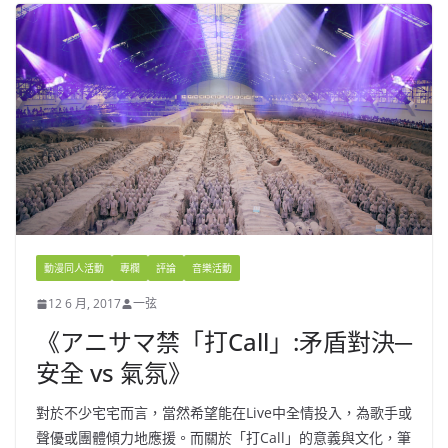
動漫同人活動
專欄
評論
音樂活動
12 6 月, 2017
一弦
《アニサマ禁「打Call」:矛盾對決─
安全 vs 氣氛》
對於不少宅宅而言，當然希望能在Live中全情投入，為歌手或
聲優或團體傾力地應援。而關於「打Call」的意義與文化，筆