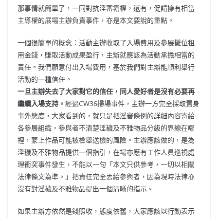
那事情就簡單了，一同對抗淫審霸權，還有，促請擁有相當
主導權的展場主辦負責事件，亦是本文要說的重點。
一個很簡單的概念：活動主辦收取了入場費用及參展攤位租
用金錢，賺取活動成果盈行，主辦就應該為活動承擔相當的
責任。我們願意付出入場費用，基於我們對主辦能順利舉行
活動的一種信任。
一旦主辦失去了大家對它的信任，同人愛好者是沒有必要再
繼續入場支持。
經過CW36掃場事件，主辦一方完全採取置身
事外態度，大家看到的，就只是把淫審條例的詳細內容寄給
各參展組織，參與者不清楚淫穢及不雅物品分級的界線在哪
裡，蒙上作品可能被檢舉送檢的風險。主辦應該做的，是為
淫穢及不雅物品提供一個指引，在場亦應有工作人員巡視處
理衝突事件發生，不能以一句「本文只供參考，一切以相關
法律條文為準。」把責任完全丟給參與者，因為現時法律亦
沒有對淫穢及不雅物品提出一個清晰的指示。
如果主辦方依然是錢照收，態度依舊，大家應該以行動表示