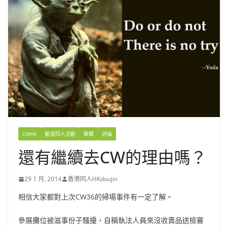
CWHK
動漫同人活動
專欄
評論
還有繼續去CW的理由嗎？
29 1 月, 2014
香港同人HKdoujin
相信大家都對上次CW36的掃場事件有一定了解。
參展攤位被滋事份子騷擾，自稱執法人員來沒收賣品送檢審