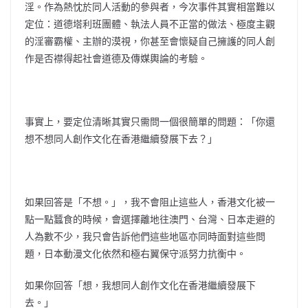
淫。作為熱忱於同人活動的參與者，今次事件其實相當難以
定位：道德塔利班團體、執法人員不正當的做法、極度主觀
的淫審霸權、主辦的漠視，你甚至會懷疑自己擁護的同人創
作是否襟得起社會道德及傳媒輿論的考驗。
事實上，要定位清晰其實只需問一個很簡單的問題：「你還
想不想同人創作文化在香港繼續發展下去？」
如果回答是「不想。」，我不會阻止這些人，香港文化被一
點一點蠶食的時候，會選擇離地往澳門、台灣、日本走避的
人為數不少，我只會告訴他們這些地區亦同時面對這些問
題，日本動漫文化依然和極右翼保守派努力抗衡中。
如果你回答「想，我想同人創作文化在香港繼續發展下
去。」