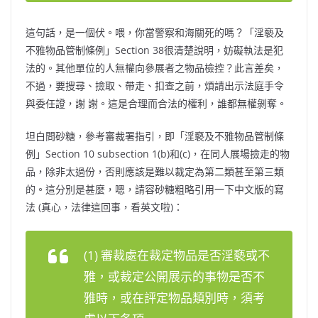
這句話，是一個伏。喂，你當警察和海關死的嗎？「淫褻及
不雅物品管制條例」Section 38很清楚說明，妨礙執法是犯
法的。其他單位的人無權向參展者之物品檢控？此言差矣，
不過，要搜尋、撿取、帶走、扣查之前，煩請出示法庭手令
與委任證，謝 謝。這是合理而合法的權利，誰都無權剝奪。
坦白問砂糖，參考審裁署指引，即「淫褻及不雅物品管制條
例」Section 10 subsection 1(b)和(c)，在同人展場撿走的物
品，除非太過份，否則應該是難以裁定為第二類甚至第三類
的。這分別是甚麼，嗯，請容砂糖粗略引用一下中文版的寫
法 (真心，法律這回事，看英文啦)：
(1) 審裁處在裁定物品是否淫褻或不
雅，或裁定公開展示的事物是否不
雅時，或在評定物品類別時，須考