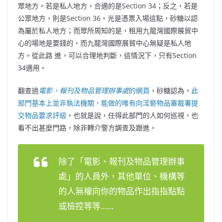
眾地方。若是私人地方，合適的是Section 34；反之，若是
公眾地方，則是Section 36。光是憑票入場這點，砂糖以認
為屬於私人地方；而眾所周知的是，租用九龍灣國際展貿中
心的場地是要錢的，而九龍灣國際展貿中心無疑是私人地
方。從此路 進，可以合理地判斷，這情況下，只有Section
34適用。
翻查過
電影、報刊及物品管理辦事處
的網頁
，砂糖認為，
此
部門基本上並非執法機關，能做的唯有向淫褻物品審裁署提
交物品要求評級
。也就是說，任得此部門的人如何巡視，也
看不出甚麼門路，除非轉介警方調查及跟進。
除了「電影、報刊及物品管理辦事
處」的人員外，其他單位、機構等
的人無權向你的物品作出指指點點
或檢控等等……