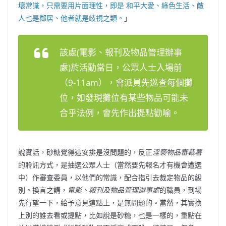
壞常識，只需要用片面理性，即是 和平大愛、綠色生活、敵
人也是鄰居、他者就是歧視之類。
」
該處(
電影、報刊及物品管理辦事
處
)於活動當日，公眾人士入場前
（9-11am），會派員先巡查每個攤
位，如發現攤位有某些物品可能未
合乎法例，會先作出提點勸喻。
說實話，砂糖覺得這安排是沒問題的，反正
淫褻物品審裁署
的聆訊方式，是抽選公眾人士（當然要先報名才有機會遭選
中）作審查委員，以他們的常識，配合指引去裁定物品的級
別。換言之講，
電影、報刊及物品管理辦事處
的職員，到場
先行望一下，給予意見這點上，是無問題的。當然，其實換
上別的誰去看或提點，比如說是砂糖，也是一樣的，重點在