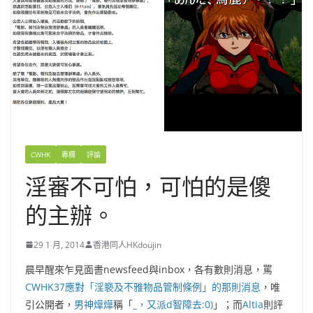
CWHK
專欄
評論
淫審不可怕，可怕的是傻
的主辦。
29 1 月, 2014
香港同人HKdoujin
晨早醒來乍見面書newsfeed與inbox，各有數則消息，罵
CWHK37應對「淫褻及不雅物品管制條例」的那則消息
，唯
引公開者，
男神燁燁
稱「
_，又派d智障去:0)
」；而
Altia
則評