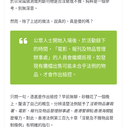
於以常識猜測或判斷刊物是否淫褻或不雅，純粹是一個參
考，別無深意。
然而，除了上述的做法，說真的，真是傻的嗎？
公眾人士開始入場後，於活動餘下
的時間，「
電影、報刊及物品管理
辦事處
」的人員會繼續巡視，如發
現有攤檔出售可能未合乎法例的物
品，才會作出檢控。
只問一句，憑甚麼作出檢控？早前無聊，砂糖花了一個晚
上，釐清了自己的概念，分辨清楚法例賦予了
淫褻物品審裁
署
、
電影、報刊及物品管理辦事處
、
香港警察
和
香港海關
甚
麼權力。對此，香港法例第三百九十章「淫褻及不雅物品管
制條例」有明確的指引。