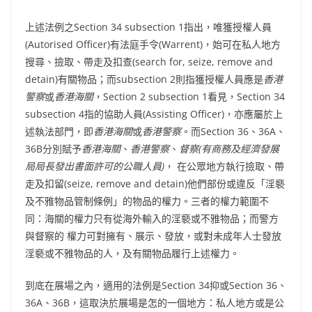
上述法例之Section 34 subsection 1指出，唯獲授權人員
(Autorised Officer)有法庭手令(Warrent)，始可在私人地方
搜尋、撿取、帶走及扣查(search for, seize, remove and
detain)有關物品；而subsection 2則指獲授權人員應是
香港
警察
或
香港海關
，Section 2 subsection 1看見，Section 34
subsection 4指的協助人員(Assisting Officer)，亦應屬於上
述執法部門，即
香港海關
或
香港警察
。而Section 36、36A、
36B分別賦予
香港海關
、
香港警察
、
督察(有商務及經濟發展
局局長發出書面許可的公職人員)
， 在公眾地方執行撿取、帶
走及扣留(seize, remove and detain)他們部份或違反「淫褻
及不雅物品管制條例」的物品的權力。三者的權力範圍不
同：海關的權力只有從海外輸入的淫褻或不雅物品；而警方
與督察的 權力可對擁有、展示、發放，或對未成年人士發放
淫褻或不雅物品的人，及有關物品履行上述權力。
到底在展場之內，適用的法例是Section 34抑或Section 36、
36A、36B，這取決於展場是怎的一個地方：私人地方或是公