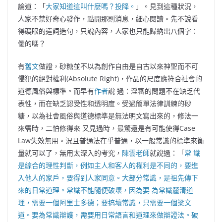
論道：「
大家知道這叫什麼嗎？投降。
」。見到這種狀況，
人家不禁好奇心發作，點開那則消息，細心閱讀。先不說看
得礙眼的遣詞造句，只說內容，人家也只能歸納出八個字：
傻的嗎？
有
舊文
做證，砂糖並不以為創作自由是自古以來神聖而不可
侵犯的絕對權利(Absolute Right)，作品的尺度應符合社會的
道德風俗與標準。而早有
作者
說 過：淫審的問題不在缺乏代
表性，而在缺乏認受性和透明度。受過簡單法律訓練的砂
糖，以為社會風俗與道德標準是無法明文寫出來的，修法一
來需時，二怕修得來 又見過時，最驚還是有可能使得Case
Law失效無用。況且普通法在乎普通，以一般常識的標準來衡
量就可以了，無用太深入的考究，
陳雲老師
就說過：「
常 識
是綜合的理性判斷，例如主人和客人的權利是不同的，要進
入他人的家戶，要得到人家同意。大部分常識，是祖先傳下
來的日常道理。常識不能隨便破壞，因為要 為常識釐清道
理，需要一個阿里士多德；要搞壞常識，只需要一個梁文
道。要為常識辯護，需要用日常語言和道理來做辯證法。破