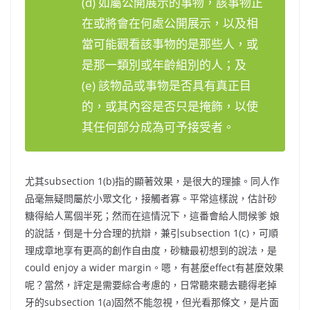
(d) 如屬公開展示的事物，該事物正
在或將會在何處公開展示，以及相
當可能觀看該事物的是那些人，或
是那一類別或年齡組別的人；及
(e) 該物品或事物是否具有真正目
的，或其內容是否只是掩飾，以使
其任何部分成為可予接受者。
尤其subsection 1(b)指的顯著效果，是很大的理據。同人作
品毫無疑問屬於小眾文化，接觸者寡。平常這樣說，估計砂
糖得給人罵個半死；然而在這情況下，這番會給人問候爹 娘
的說話，倒是十分合理的抗辯，兼引subsection 1(c)，可順
理成章地享有更高的創作自由度，砂糖最初想到的說法，是
could enjoy a wider margin。嗯，有甚麼effect有甚麼效果
呢？當然，評定是需要綜合考慮的，日常聽來聽去聽得老掉
牙的subsection 1(a)固然不能忽視，但光看那條文，是片面