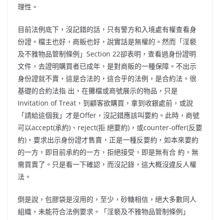
理性。
目前法例底下，沒記錯的話，只有警方和入境處有權查看身
份證。檔主也好，商販也好，說實話是無權的。然而「淫褻
及不雅物品管制條例」Section 22卻表明，查看過身份證明
文件，去證明購買者已成年，是對商販的一種保障。不出示
身份證就不賣，這是合法的，這合乎的法例，是合約法。很
基礎的合約法指 出，在攤檔或商號展示的物品，只是
Invitation of Treat，到顧客欲購買，拿到收銀處前，或說
「請給這個我」才是Offer，沒記錯應該叫要約。此時，商號
可以accept(承約)、reject(拒 絕要約)，或counter-offer(反要
約)。要求出示身份證才售賣，正是一種反要約，如本來要約
的一方，即目前承約的一方，拒絕接受，即是無有合 約，無
需買賣了。只是看一下確認，而沒記錄，這大概沒違反人權
法。
倒是說，包膠袋是沒用的，至少，砂糖相信，絕大多數同人
組織，未能符合法例要求。「淫褻及不雅物品管制條例」