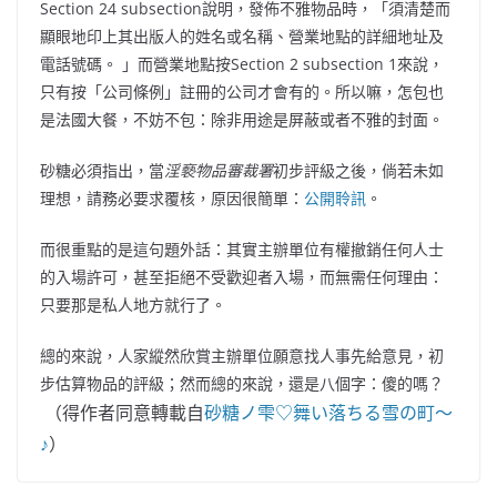
Section 24 subsection說明，發佈不雅物品時，「須清楚而
顯眼地印上其出版人的姓名或名稱、營業地點的詳細地址及
電話號碼。 」而營業地點按Section 2 subsection 1來說，
只有按「公司條例」註冊的公司才會有的。所以嘛，怎包也
是法國大餐，不妨不包：除非用途是屏蔽或者不雅的封面。
砂糖必須指出，當
淫褻物品審裁署
初步評級之後，倘若未如
理想，請務必要求覆核，原因很簡單：
公開聆訊
。
而很重點的是這句題外話：其實主辦單位有權撤銷任何人士
的入場許可，甚至拒絕不受歡迎者入場，而無需任何理由：
只要那是私人地方就行了。
總的來說，人家縱然欣賞主辦單位願意找人事先給意見，初
步估算物品的評級；然而總的來說，還是八個字：傻的嗎？
（得作者同意轉載自
砂糖ノ雫♡舞い落ちる雪の町～
♪
）