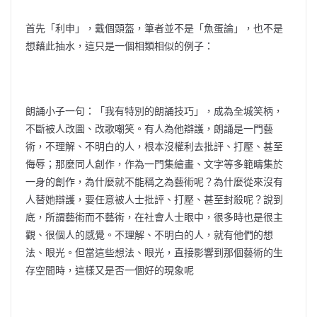
首先「利申」，戴個頭盔，筆者並不是「魚蛋論」，也不是
想藉此抽水，這只是一個相類相似的例子：
朗誦小子一句：「我有特別的朗誦技巧」，成為全城笑柄，
不斷被人改圖、改歌嘲笑。有人為他辯護，朗誦是一門藝
術，不理解、不明白的人，根本沒權利去批評、打壓、甚至
侮辱；那麼同人創作，作為一門集繪畫、文字等多範疇集於
一身的創作，為什麼就不能稱之為藝術呢？為什麼從來沒有
人替她辯護，要任意被人士批評、打壓、甚至封殺呢？說到
底，所謂藝術而不藝術，在社會人士眼中，很多時也是很主
觀、很個人的感覺。不理解、不明白的人，就有他們的想
法、眼光。但當這些想法、眼光，直接影響到那個藝術的生
存空間時，這樣又是否一個好的現象呢