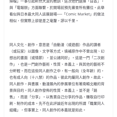
掃檔」一事引起軒然大波的教訓，這次他們選擇「自首」，
與「電報辦」方面聯繫，於開場前預先審查所有攤位。此舉
看似與日本最大同人誌展銷場──「Comic Market」的做法
相似，但實際上卻是差之毫釐，謬以千里。
同人文化、創作，意思是「由動漫（或遊戲）作品的讀者
（或玩家）以圖像、文字等方式，填補原作中不曾出現、幻
想出的畫面（或情節），並公諸同好」。這是一門「二次創
作」，也是一門創作藝術，性質、本義上，與其他的藝術不
分軒輊。而在這些同人創作之中，有一般向（全年齡）的，
也有成人向（十八禁）的作品，彼此均屬同人創作。故此，
同人創作，與書展、動漫展內的參展單位有著南轅北轍的背
景與目的。同人創作發佈的性質、本義上，並不是「銷
售」，而是「分享」。以售賣自己分享的作品，賺取自行印
刷、制作的成本。先不在此評論近年出現的所謂「職業同人
組織」，但事實上，同人創作的本義就是如此。