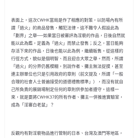
表面上，這次CWHK當局是作了相應的對策，以防場內有所
謂「過火」的商品發售，觸犯法律。這不難令人假設此為
「劃界」之舉──如果當日被審評為淫褻的作品，日後自然就
能以此為鑑，定義為「過火」而禁止發售；反之，當日能夠
存活下來的作品，日後也能以此為例，繼續販售。從這樣的
行徑方式，貌似是個明智、而且迎合大眾之舉。然而，所謂
「過火」的分界仍舊模糊，別說作者、攤主無法捉摸，甚至
連主辦單位也只是引用政府的章則（前文提及，所謂「一般
合理的社會人士普遍接受的道德禮教標準」），而沒有就自
己所負責的展銷場制定任何的章則供參加者遵守。這樣一
來，就是要將CWHK37的所有作者、攤主一併推進實驗室，
成為「淫審白老鼠」？
反觀均有對淫褻物品進行管制的日本、台灣及澳門等地區，