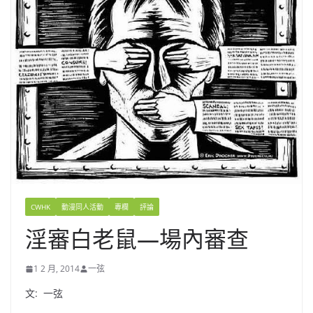
CWHK
動漫同人活動
專欄
評論
淫審白老鼠—場內審查
1 2 月, 2014
一弦
文: 一弦