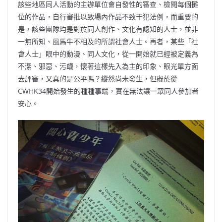
該些地區同人活動的主辦單位會自發性的審查、檢閱每個攤
位的作品，自行審批以致場內作品不致干犯法例，而重要的
是，該些團隊均是對於同人創作、文化有認知的人士，並非
一無所知、風馬牛不相及的所謂社會人士。再者，某些「社
會人士」眼中的動漫、同人文化，從一開始就已經被定義為
不潔、邪惡、污衊，懷著這樣先入為主的印象、眼光單方面
去評審，又真的是公平嗎？縱然尚未發生，但礙於從
CWHK34開始發生的種種事端，實在無法讓一眾同人參加者
安心。