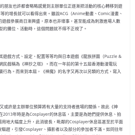
清的朋友也許都會略略感覺到主辦單位正逐漸把活動的核心轉移到遊
的增長就可以看得出來。雖說ACG（Anime動畫、Comic漫畫、
節的遊戲參展商日漸興盛，原本也非壞事，甚至能成為刺激進場人數
型的攤位、活動時，這個問題就不得不正視了。
戲方式、設定、配置等等均與日本遊戲《龍族拼圖（Puzzle &
更被網民戲稱為《神抄之塔》。而在一年前的第十五屆香港動漫電玩
襲行為。而來到本屆，《神魔》的名字又再次以另類的方式，寫入
係，又或許是主辦單位預算將有大量的支持者進場的關係，故此《神
013年時是為Cosplayer的休息區，主要是為她們提供休息、拍
用地大幅度上升，此消彼長，毗鄰的Cosplayer休息區甚至於平面
安驅趕，引發Cosplayer、攝影者以及部分的參加者不滿。如同往年