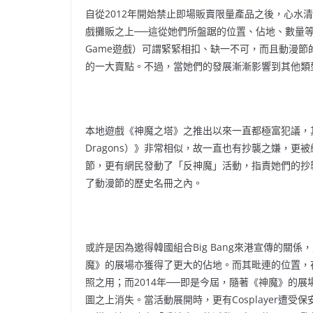
自從2012年開始禁止即場販賣限量產品之後，心水
戲攤販之上──這從她們所盤踞的位置、佔地、數量等等
Game遊戲）可謂緊緊相扣、缺一不可，而且動漫
的一大賣點。不過，當她們的發展漸漸影響到其他類
本地遊戲《神魔之塔》之推出以來一直都極富犯議，其遊
Dragons）》非常相似，故一直也有抄襲之嫌，
節，更有網民發動了「反神魔」活動，指責她們的抄
了動漫節的歷史名冊之內。
或許是因為邀得韓國組合Big Bang來港宣傳的關
魔》的展場亦獲得了更大的佔地。而其毗連的位置，在2
照之用；而2014年──即是今屆，隨著《神魔》的展場
圖之上消失。當活動展開時，更有Cosplayer遭受保