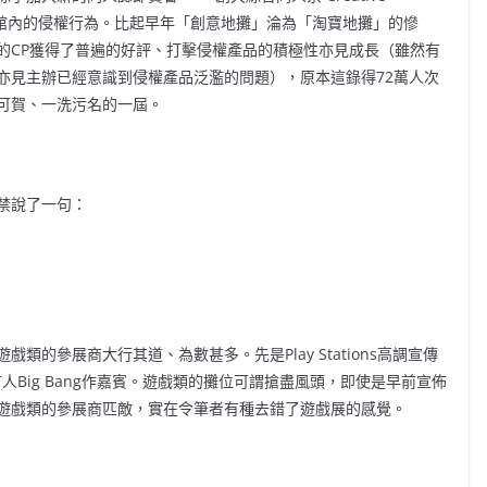
打主場館內的侵權行為。比起早年「創意地攤」淪為「淘寶地攤」的慘
的CP獲得了普遍的好評、打擊侵權產品的積極性亦見成長（雖然有
亦見主辦已經意識到侵權產品泛濫的問題），原本這錄得72萬人次
可賀、一洗污名的一屆。
禁說了一句：
的參展商大行其道、為數甚多。先是Play Stations高調宣傳
人Big Bang作嘉賓。遊戲類的攤位可謂搶盡風頭，即使是早前宣佈
遊戲類的參展商匹敵，實在令筆者有種去錯了遊戲展的感覺。