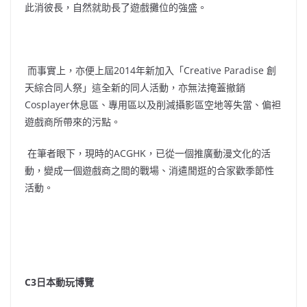
此消彼長，自然就助長了遊戲攤位的強盛。
而事實上，亦便上屆2014年新加入「Creative Paradise 創
天綜合同人祭」這全新的同人活動，亦無法掩蓋撤銷
Cosplayer休息區、專用區以及削減攝影區空地等失當、偏袒
遊戲商所帶來的污點。
在筆者眼下，現時的ACGHK，已從一個推廣動漫文化的活
動，變成一個遊戲商之間的戰場、消遣閒逛的合家歡季節性
活動。
C3日本動玩博覽