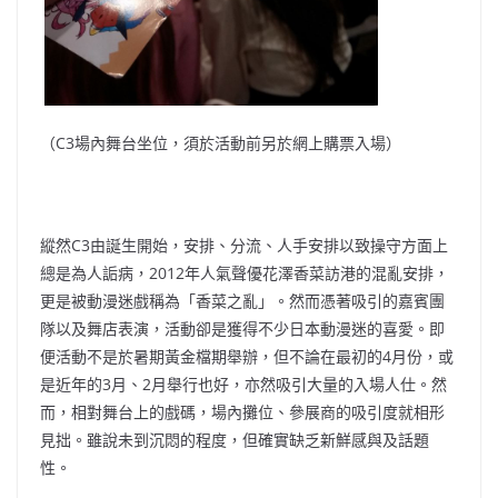
（C3場內舞台坐位，須於活動前另於網上購票入場）
縱然C3由誕生開始，安排、分流、人手安排以致操守方面上
總是為人詬病，2012年人氣聲優花澤香菜訪港的混亂安排，
更是被動漫迷戲稱為「香菜之亂」。然而憑著吸引的嘉賓團
隊以及舞店表演，活動卻是獲得不少日本動漫迷的喜愛。即
便活動不是於暑期黃金檔期舉辦，但不論在最初的4月份，或
是近年的3月、2月舉行也好，亦然吸引大量的入場人仕。然
而，相對舞台上的戲碼，場內攤位、參展商的吸引度就相形
見拙。雖說未到沉悶的程度，但確實缺乏新鮮感與及話題
性。