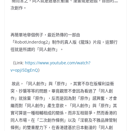
簡而言之，同人就是建基於動畫、漫畫或是遊戲，自由的二
次創作。
再簡單地舉個例子，最近熱傳的一部由
「RobotUnderdog2」制作的真人版《龍珠》片段，這類行
徑就是所謂的「同人創作」。
（Link:
https://www.youtube.com/watch?
v=opji5DgEnQ
）
故此，「同人創作」與「原作」，其實不存在版權利益衝
突、抄襲等等的問題。畢竟觀眾不會因為看過了「同人創
作」就捨棄「原作」，反而是因為對「原作」感興奮，才會
繼而對「同人創作」產生意欲。「同人創作」與「原作」其
實可算是一種相輔相成的關係，而非互相競爭。然而香港的
同人市場，在「二次創作條例」以及「淫褻及不雅品牌管制
條例」的雙重壓力下，在香港建基於日本動漫的「同人創