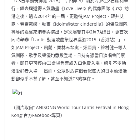
「C3日本動玩博覽 2015」（下稱C3）剛於2月6至8日順利舉
行，繼去屆邀得人氣動畫《Love Live!》的偶像團隊《μ’s》訪
港之後，過去2014年的一屆，更邀得JAM Project、藍井艾
露、春奈露娜、動畫《idolm@ster cinderella》的偶像團隊
等等的嘉賓來港參與演出，是次展覽其中2月7及8日，更首次
同時舉辦「Lantis 動漫歌曲祭世界巡迴2015（香港站）」，
如JAM Project、飛蘭、栗林みな実、畑亜貴、鈴村健一等人
氣團隊、歌手及聲優均悉數登場。且持有憑當日演唱會門票
者，即日更可經由C3會場售票處入口免費入場，吸引不少動
漫愛好者入場──然而，公眾對於這個看似盛大的日本動漫活
動卻似乎不甚了解，甚至不知道C3的存在。
（圖片取自” ANISONG World Tour Lantis Festival in Hong
Kong”官方Facebook專頁）