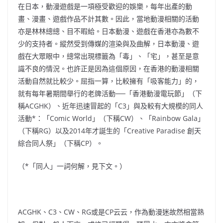
在日本，動漫遊戲是一項極受歡迎的娛樂，每年出產的動
畫、漫畫、遊戲作品不計其數。因此，當地動漫相關的活動
亦是林林總總、目不暇給。日本動漫、遊戲在香港亦為數不
少的支持者。縱然受到傳媒的渲染與及曲解，日本動漫、遊
戲在大眾眼中，總常出現標籤為「毒」、「宅」，甚至是意
識不良的情況。也許正是因為這個原因，在香港的動漫相關
活動自然就比較少。屈指一算，比較擁有「吸客能力」的，
就有每年暑期間舉行的老牌活動──「香港動漫電玩節」（下
稱ACGHK）、近年迅速冒起的「C3」與及較有大規模的同人
活動*：「Comic World」（下稱CW）、「Rainbow Gala」
（下稱RG）以及2014年才誕生的「Creative Paradise 創天
綜合同人祭」（下稱CP）。
（*「同人」一詞何解，見下文。）
ACGHK、C3、CW、RG或是CP云云，作為動漫迷故然相當熟