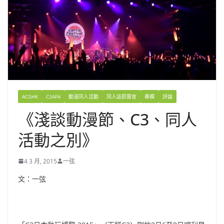
ACGHK
C3AFA
動漫同人活動
同人誌即賣會
專欄
評論
《淺談動漫節、C3、同人
活動之別》
4 3 月, 2015
一弦
文：一弦