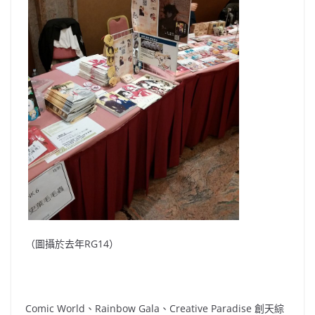
（圖攝於去年RG14）
Comic World、Rainbow Gala、Creative Paradise 創天綜