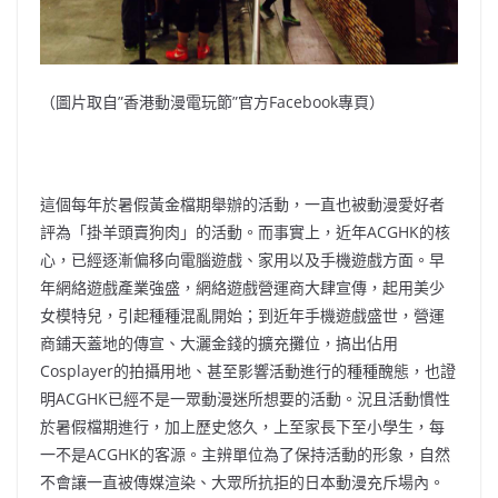
（圖片取自”香港動漫電玩節”官方Facebook專頁）
這個每年於暑假黃金檔期舉辦的活動，一直也被動漫愛好者
評為「掛羊頭賣狗肉」的活動。而事實上，近年ACGHK的核
心，已經逐漸偏移向電腦遊戲、家用以及手機遊戲方面。早
年網絡遊戲產業強盛，網絡遊戲營運商大肆宣傳，起用美少
女模特兒，引起種種混亂開始；到近年手機遊戲盛世，營運
商鋪天蓋地的傳宣、大灑金錢的擴充攤位，搞出佔用
Cosplayer的拍攝用地、甚至影響活動進行的種種醜態，也證
明ACGHK已經不是一眾動漫迷所想要的活動。況且活動慣性
於暑假檔期進行，加上歷史悠久，上至家長下至小學生，每
一不是ACGHK的客源。主辨單位為了保持活動的形象，自然
不會讓一直被傳媒渲染、大眾所抗拒的日本動漫充斥場內。