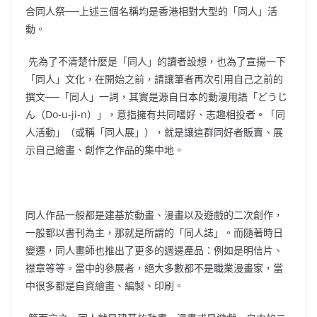
合同人祭──上述三個名稱均是香港相對大型的「同人」活
動。
先為了不清楚什麼是「同人」的讀者設想，也為了宣揚一下
「同人」文化，在開始之前，請讓筆者再次引用自己之前的
撰文──「同人」一詞，其實是源自日本的動漫用語「どうじ
ん（Do-u-ji-n）」，意指擁有共同嗜好、志趣相投者。「同
人活動」（或稱「同人展」），就是讓這群同好者販賣、展
示自己繪畫、創作之作品的集中地。
同人作品一般都是建基於動畫、漫畫以及遊戲的二次創作，
一般都以書刊為主，那就是所謂的「同人誌」。而隨著時日
變遷，同人畫師也推出了更多的週邊產品：例如是明信片、
襟章等等。當中的參展者，絕大多數都不是職業漫畫家，當
中很多都是自資繪畫、編製、印刷。