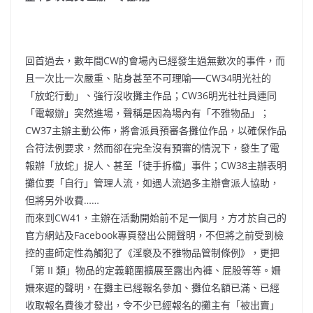
回首過去，數年間CW的會場內已經發生過無數次的事件，而
且一次比一次嚴重、貼身甚至不可理喻──CW34明光社的
「放蛇行動」、強行沒收攤主作品；CW36明光社社員連同
「電報辦」突然進場，聲稱是因為場內有「不雅物品」；
CW37主辦主動公佈，將會派員預審各攤位作品，以確保作品
合符法例要求，然而卻在
完全沒有預審
的情況下，發生了電
報辦「放蛇」捉人、甚至「徒手拆檔」事件；CW38主辦表明
攤位要「自行」管理人流，如遇人流過多主辦會派人協助，
但將另外收費……
而來到CW41，主辦在活動開始前不足一個月，方才於自己的
官方網站及Facebook專頁發出公開聲明，不但將之前受到檢
控的畫師定性為觸犯了《淫褻及不雅物品管制條例》，更把
「第 II 類」物品的定義範圍擴展至露出內褲、屁股等等。姍
姍來遲的聲明，在攤主已經報名參加、攤位名額已滿、已經
收取報名費後才發出，令不少已經報名的攤主有「被出賣」