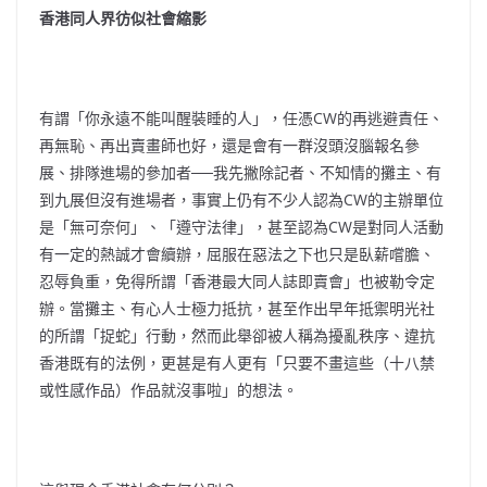
香港同人界彷似社會縮影
有謂「你永遠不能叫醒裝睡的人」，任憑CW的再逃避責任、
再無恥、再出賣畫師也好，還是會有一群沒頭沒腦報名參
展、排隊進場的參加者──我先撇除記者、不知情的攤主、有
到九展但沒有進場者，事實上仍有不少人認為CW的主辦單位
是「無可奈何」、「遵守法律」，甚至認為CW是對同人活動
有一定的熱誠才會續辦，屈服在惡法之下也只是臥薪嚐膽、
忍辱負重，免得所謂「香港最大同人誌即賣會」也被勒令定
辦。當攤主、有心人士極力抵抗，甚至作出早年抵禦明光社
的所謂「捉蛇」行動，然而此舉卻被人稱為擾亂秩序、違抗
香港既有的法例，更甚是有人更有「只要不畫這些（十八禁
或性感作品）作品就沒事啦」的想法。