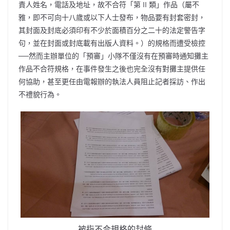
責人姓名，電話及地址，故不合符「第 II 類」作品（屬不
雅，即不可向十八歲或以下人士發布，物品要有封套密封，
其封面及封底必須印有不少於面積百分之二十的法定警告字
句，並在封面或封底載有出版人資料。）的規格而遭受檢控
──然而主辦單位的「預審」小隊不僅沒有在預審時通知攤主
作品不合符規格，在事件發生之後也完全沒有對攤主提供任
何協助，甚至更任由電報辦的執法人員阻止記者採訪、作出
不禮貌行為。
被指不合規格的封條