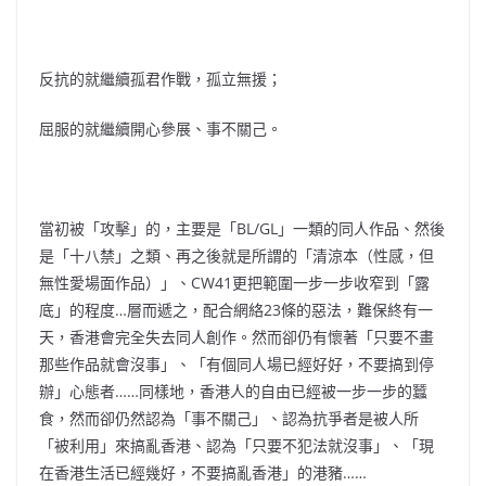
反抗的就繼續孤君作戰，孤立無援；
屈服的就繼續開心參展、事不關己。
當初被「攻擊」的，主要是「BL/GL」一類的同人作品、然後
是「十八禁」之類、再之後就是所謂的「清涼本（性感，但
無性愛場面作品）」、CW41更把範圍一步一步收窄到「露
底」的程度…層而遞之，配合網絡23條的惡法，難保終有一
天，香港會完全失去同人創作。然而卻仍有懷著「只要不畫
那些作品就會沒事」、「有個同人場已經好好，不要搞到停
辦」心態者……同樣地，香港人的自由已經被一步一步的蠶
食，然而卻仍然認為「事不關己」、認為抗爭者是被人所
「被利用」來搞亂香港、認為「只要不犯法就沒事」、「現
在香港生活已經幾好，不要搞亂香港」的港豬……