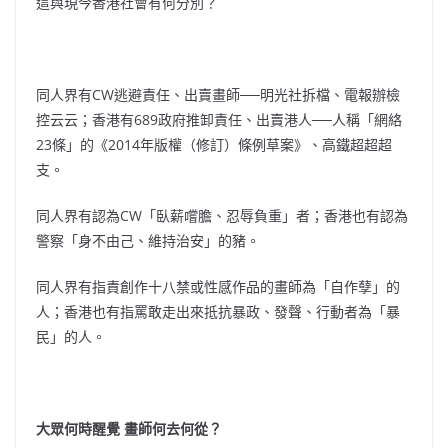
這與現今香港社會有何分別？
同人界有CW逃避責任、出賣畫師──明光社拆檔、電報辦檢
控云云；香港有689政府推卸責任、出賣港人──人稱「網絡
23條」的《2014年版權（修訂）條例草案》、高鐵超超超
支。
同人界有認為CW「臥薪嚐膽、忍辱負重」者；香港也有認為
警察「身不由己、維持治安」的豬。
同人界有指責創作十八禁或性感作品的畫師為「自作孽」的
人；香港也有指罵敢走出來抵抗暴政、發聲、行動者為「暴
民」的人。
大眾何時醒覺 畫師何去何從？