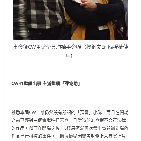
事發後CW主辦全員均袖手旁觀（經網友Erika授權使
用）
CW41繼續出事 主辦繼續「零協助」
據悉本屆CW主辦仍然設有所謂的「預審」小隊，而且在開場
之前已經對三個會場進行審查，且當時並無查獲不合符法律
的作品。然而在開場之後，6樓展區就再次發生電報辦對場內
作品進行檢控的事件，一攤位懷疑因警告封條上未有寫上負