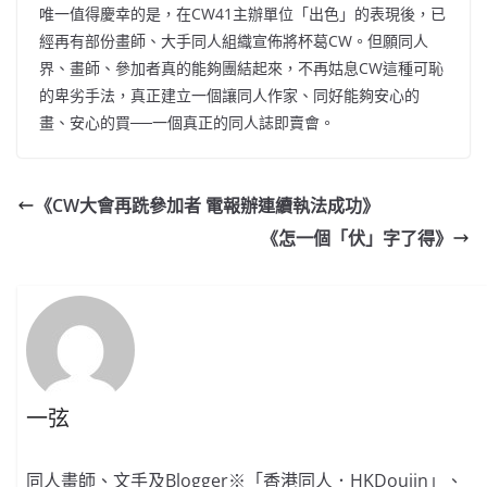
唯一值得慶幸的是，在CW41主辦單位「出色」的表現後，已
經再有部份畫師、大手同人組織宣佈將杯葛CW。但
願同人
界、畫師、參加者真的能夠團結
起來，不再姑息CW這種可恥
的卑劣手法，真正建立一個讓同人作家、同好能夠安心的
畫、安心的買──一個真正的同人誌即賣會。
《CW大會再跣參加者 電報辦連續執法成功》
《怎一個「伏」字了得》
一弦
同人畫師、文手及Blogger※「香港同人．HKDoujin」、