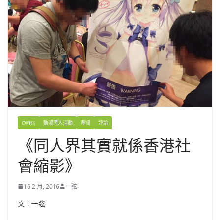
CWHK
動漫同人活動
專欄
評論
《同人界其實就係香港社
會縮影》
16 2 月, 2016
一弦
文：一弦