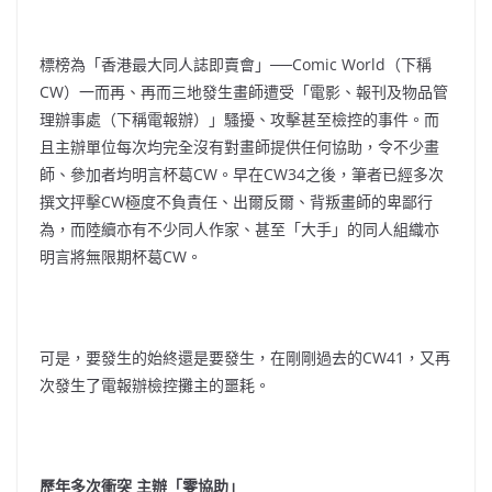
標榜為「香港最大同人誌即賣會」──Comic World（下稱
CW）一而再、再而三地發生畫師遭受「電影、報刊及物品管
理辦事處（下稱電報辦）」騷擾、攻擊甚至檢控的事件。而
且主辦單位每次均
完全沒有對畫師提供任何協助
，令不少畫
師、參加者均明言杯葛CW。早在CW34之後，筆者已經多次
撰文抨擊CW極度不負責任、出爾反爾、背叛畫師的卑鄙行
為，而陸
續
亦有不少同人作家、甚至「大手」的同人組織亦
明言將無限期杯葛CW。
可是，要發生的始終還是要發生，在剛剛過去的CW41，又再
次發生了電報辦檢控攤主的噩耗。
歷年多次衝突 主辦「零協助」