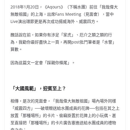
2018年1月20日，《Aqours》（下稱水團）前往「我哉偉大
無敵祖國」的上海，出席Fans Meeting（見面會），當中
Live演出環節更是再次成功揚威海外、威震四方。
醜話說在前，如果你有涉足「家虎」、厄介之類之類的行
為，我勸你最好盡快上一頁，再開post批鬥筆者是「水警」
算數。
因為這篇文一定會「踩親你條尾」。
「大國風範」，迎賓至上？
相傳，
是次的見面會，「我哉偉大無敵祖國」
場內場外同樣
「威震四方」──破壞贈送給水團成員的花牌──包括在其之上
放置「那種場所」的卡片、偷竊掛置於花牌上的小玩偶、甚
至直接把「那種場所」的卡片廣告塞進送給水團成員的禮物
盒之中；