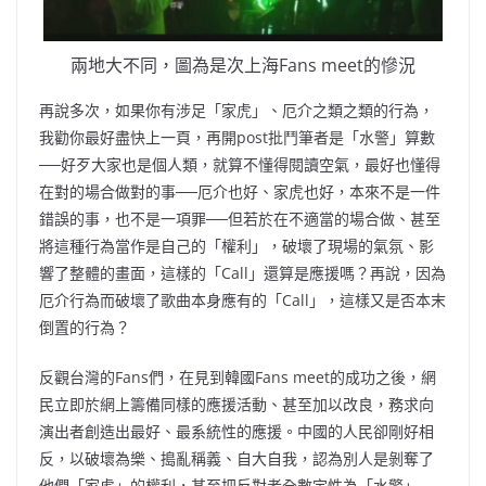
兩地大不同，圖為是次上海Fans meet的慘況
再說多次，如果你有涉足「家虎」、厄介之類之類的行為，
我勸你最好盡快上一頁，再開post批鬥筆者是「水警」算數
──好歹大家也是個人類，就算不懂得閱讀空氣，最好也懂得
在對的場合做對的事──厄介也好、家虎也好，本來不是一件
錯誤的事，也不是一項罪──但若於在不適當的場合做、甚至
將這種行為當作是自己的「權利」，破壞了現場的氣氛、影
響了整體的畫面，這樣的「Call」還算是應援嗎？再說，因為
厄介行為而破壞了歌曲本身應有的「Call」，這樣又是否本末
倒置的行為？
反觀台灣的Fans們，在見到韓國Fans meet的成功之後，網
民立即於網上籌備同樣的應援活動、甚至加以改良，務求向
演出者創造出最好、最系統性的應援
。中國的人民卻剛好相
反，以破壞為樂、搗亂稱義、自大自我，認為別人是剝奪了
他們「家虎」的權利，甚至把反對者全數定性為「水警」──