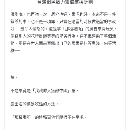
台灣網民致力籌備應援計劃
說到底，也再說一次，
厄介也好、家虎也好，本來不是一件
錯誤的事，也不是一項罪，只管在適當的時候做適當的事就
好──最令人憤怒的，還是拿
「那種場所」的廣告來開玩笑、
偷竊別人的花牌掛飾等等的卑劣行為。這不但污染了整個活
動，更是在世人面前表露出自己的國家是何等卑賤、何等污
穢──
嘛，
不過畢竟是「我哉偉大無敵中國」嘛，
最出名的還是吃雞的方法，
「那種場所」的這種事他們壓根不在乎吧。