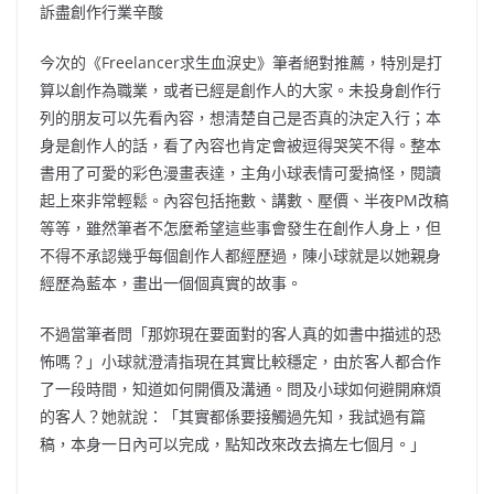
訴盡創作行業辛酸
今次的《Freelancer求生血淚史》筆者絕對推薦，特別是打
算以創作為職業，或者已經是創作人的大家。未投身創作行
列的朋友可以先看內容，想清楚自己是否真的決定入行；本
身是創作人的話，看了內容也肯定會被逗得哭笑不得。整本
書用了可愛的彩色漫畫表達，主角小球表情可愛搞怪，閱讀
起上來非常輕鬆。內容包括拖數、講數、壓價、半夜PM改稿
等等，雖然筆者不怎麼希望這些事會發生在創作人身上，但
不得不承認幾乎每個創作人都經歷過，陳小球就是以她親身
經歷為藍本，畫出一個個真實的故事。
不過當筆者問「那妳現在要面對的客人真的如書中描述的恐
怖嗎？」小球就澄清指現在其實比較穩定，由於客人都合作
了一段時間，知道如何開價及溝通。問及小球如何避開麻煩
的客人？她就說：「其實都係要接觸過先知，我試過有篇
稿，本身一日內可以完成，點知改來改去搞左七個月。」