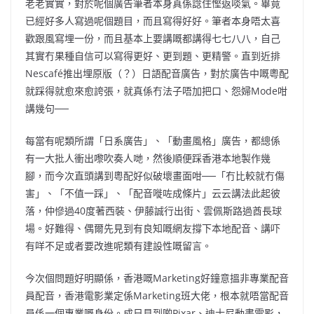
老老實實，對於呢個廣告筆者本身真係諗住慳返啖氣。畢竟
已經好多人寫過呢個題目，而且寫得好好。筆者本身唔太喜
歡跟風寫埋一份，而且基本上要講嘅都講得七七八八，自己
其實冇果種自信可以寫得更好、更到題、更精警。直到近排
Nescafé推出埋原版（？）日語配音廣告，對於廣告中嘅粵配
就踩得就愈來愈誇張，就真係冇法子唔加把口、怨婦Mode咁
講幾句──
每當有呢類所謂「日系廣告」、「動畫風格」廣告，都總係
有一大批人衝出嚟吹奏人哋，然後順便踩香港本地製作幾
腳，而今次直頭講到粵配好似破壞畫面咁──「冇比較就冇傷
害」、「不值一踩」、「配音嘥咗成條片」云云講法此起彼
落，仲慘過40度著西裝、伊藤誠行出街、雲佩斯路過酋長球
場。好難得、偶爾先見到有良知嘅網友撐下本地配音、講吓
有咩不足或者要改進呢類有建設性嘅留言。
今次個問題好明顯係，香港嘅Marketing好鐘意搵非專業配音
員配音，香港電影業定係Marketing班大佬，根本就唔當配音
員係一個專業嘅身份。成日見到啲Pixar、迪士尼動畫電影，