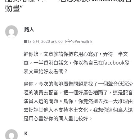
動畫
”
路人
13 6 月, 2020 at 6:00 下午
Permalink
幹你娘，文章就請你把它用心寫好，弄得一半文
章，一半香港白話文，你以為自己在facebook發
表文章給好友看嗎？
鳥你，今次的咖啡廣告問題是找了一個聲音低沉沙
啞的演員去配音，把一個好廣告糟蹋了，這是配音
演員人選的問題。鳥你，你竟然還去找一大堆理由
去批評其他人不支持本土文化。我想你這個鳥人還
是用心畫好你的同人畫比較好。
K