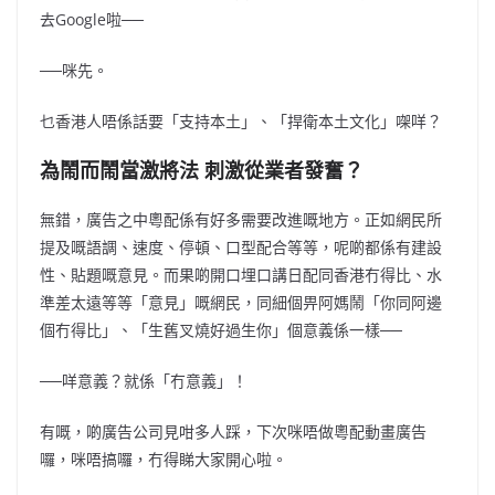
去Google啦──
──咪先。
乜香港人唔係話要「支持本土」、「捍衛本土文化」㗎咩？
為鬧而鬧當激將法 刺激從業者發奮？
無錯，廣告之中粵配係有好多需要改進嘅地方。正如網民所
提及嘅語調、速度、停頓、口型配合等等，呢啲都係有建設
性、貼題嘅意見。而果啲開口埋口講日配同香港冇得比、水
準差太遠等等「意見」嘅網民，同細個畀阿媽鬧「你同阿邊
個冇得比」、「生舊叉燒好過生你」個意義係一樣──
──咩意義？就係「冇意義」！
有嘅，啲廣告公司見咁多人踩，下次咪唔做粵配動畫廣告
囉，咪唔搞囉，冇得睇大家開心啦。