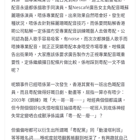
配音永遠都係搵歌手同演員。幫Nescafé廣告女主角配音嘅蘇
麗珊係演員，唔係專業配音，出來效果自然唔會好。發生呢
種狀況，唔係去針對蘇麗珊嘅配音技巧，而係要問點解香港
啲公司點解一定係搵冇受專業配
音訓練嘅藝人去做粵配。公
司認為藝人歌手容易吸客，有noise，而次次都揀藝人歌手而
唔揀專業配音，就正正突顯粵配本身唔受市場尊重。咁條廣
告出街果時，大家應該係要求廣告製作方正視專業配音嘅重
要性，定係繼續攞日配條片做比較，係咁踩到粵配一文不值
呢？
呢類事件已經唔係第一次發生，香港其實有一班出色嘅配音
員，而且粵配做得好嘅日劇、動畫等，屈指一算亦有唔少：
2003年《鋼練》嘅「大⋯哥⋯哥⋯⋯」咁經典個個都識講，
但今劑個個好似失憶咁瘋狂抽插粵配⋯⋯呢班人到底係神經
失常定變哂合成獸淨係識講「粵⋯配⋯廢⋯」？
但偏偏咁都可以衍生出所謂嘅「粵配黨」同「動漫塔利班」
等
等嘅名詞……喺呢度就唔翻舊帳翻到咁深了，有興趣就自己