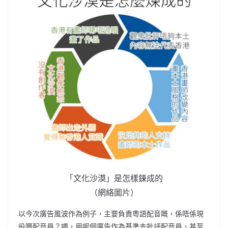
「文化沙漠」是怎樣鍊成的
（網絡圖片）
以今次廣告風波作為例子，主要負責粵語配音嘅，係唔係現
役嘅配音員？
喂，用呢個廣告作為基準去批評配音員、甚至