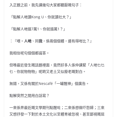
入正題之前，我先講幾句大家都聽厭嘅句子：
「點解人哋讀Kong U、你就讀社大？」
「點解人哋搵7萬1、你就搵萬1？」
：『喂。
人哋
、同
我
，係兩個個體，邊有得咁比？』
我相信呢句個個都識答。
但喺最近發生嘅話題裡面，竟然好多人係仲講緊「人哋乜乜
乜、你就物物物」呢啲又老土又似廢老嘅對白。
無錯，又係有關於Nescafé「一罐醒神」個廣告。
點解突然之間用白話寫？
一來係畀最近嘅文學期刊點醒咗；二來係想做吓怨婦；三來
又想抒發一下對於本土文化以至體育被忽視、甚至鄙視嘅屈