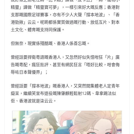
精靈」譯做「精靈寶可夢」，一樣引來好大嘅反應；香港對
支那嘅國際足球賽事，亦有不少人大聲「撐本地波」、「香
港勁揪」云云。呢啲都係實質做過嘅行動、放低互片、對本
土文化、體育嘅支持同保護。
但無奈，現實係殘酷嘅、香港人係善忘嘅。
曾經話要捍衛粵語嘅香港人，又忽然好似失憶咁狂「片」廣
告嘅粵配，瘋狂批評、甚至有網民狂言「唔好比較，咁會侮
辱咗日本聲優界」；
曾經話要「撐本地波」嘅香港人，又突然間集體老人定青年
癡呆，繼續笑宣布退役嘅陳肇麒輕鬆射12碼、韋拿踢法似
佢、香港波就是柒云云。