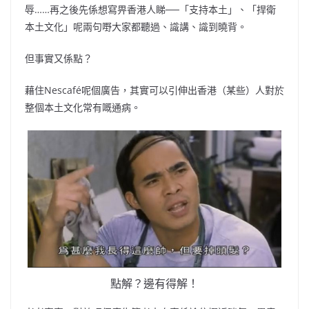
辱……再之後先係想寫畀香港人睇──「支持本土」、「捍衛
本土文化」呢兩句嘢大家都聽過、識講、識到曉背。
但事實又係點？
藉住Nescafé呢個廣告，其實可以引伸出香港（某些）人對於
整個本土文化常有嘅通病。
點解？邊有得解！