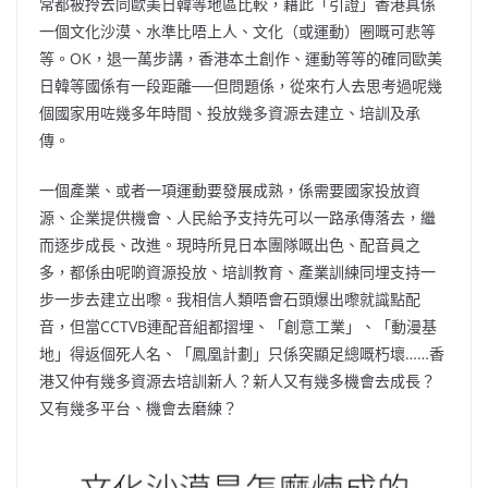
常都被拎去同歐美日韓等地區比較，藉此「引證」香港真係
一個文化沙漠、水準比唔上人、文化（或運動）圈嘅可悲等
等。OK，退一萬步講，香港本土創作、運動等等的確同歐美
日韓等國係有一段距離──但問題係，從來冇人去思考過呢幾
個國家用咗幾多年時間、投放幾多資源去建立、培訓及承
傳。
一個產業、或者一項運動要發展成熟，係需要國家投放資
源、企業提供機會、人民給予支持先可以一路承傳落去，繼
而逐步成長、改進。現時所見日本團隊嘅出色、配音員之
多，都係由呢啲資源投放、培訓教育、產業訓練同埋支持一
步一步去建立出嚟。我相信人類唔會石頭爆出嚟就識點配
音，但當CCTVB連配音組都摺埋、「創意工業」、「動漫基
地」得返個死人名、「鳳凰計劃」只係突顯足總嘅朽壞……香
港又仲有幾多資源去培訓新人？新人又有幾多機會去成長？
又有幾多平台、機會去磨練？