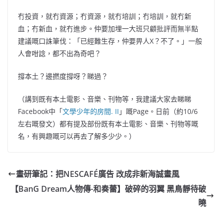
冇投資，就冇資源；冇資源，就冇培訓；冇培訓，就冇新
血；冇新血，就冇進步。仲要加埋一大班只顧批評而無半點
建議嘅口誅筆伐：「已經難生存，仲要畀人X？不了。」一般
人會咁諗，都不出為奇吧？
撐本土？邊撚度撐呀？睇過？
（講到既有本土電影、音樂、刊物等，我建議大家去睇睇
Facebook中「
文學少年的房間. II
」嘅Page。日前（約10/6
左右嘅發文）都有提及部份既有本土電影、音樂、刊物等嘅
名
，有興趣嘅可以再去了解多少少。）
畫研筆記：把NESCAFÉ廣告 改成非新海誠畫風
【BanG Dream人物傳-和奏蕾】破碎的羽翼 黑鳥靜待破
曉