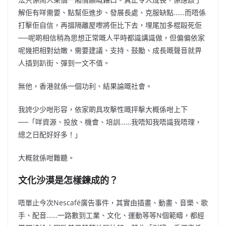
解佢有咩需要、點幫佢進步、發展長處、克服缺點……而唔係
打擊佢自信，再搵隔離屋嚟將佢比下去，埋尾加多棍毆死佢
──呢啲相信稍為思想正常嘅人平時都識講識做，但偏偏依家
呢幾把相對幼嫩，需要建議、支持、鼓勵、成長嘅聲音就畀
人插到趴
街、彈到一文不值。
無他，香港就係一個功利、結果論嘅社會。
我誇少少咁形容，依家啲具攻擊性嘅抨擊大概係咁上下
──「咩資源、投放、機會、培訓……我唔知我唔識我唔理，
總之日配好好多！」
大概就係咁難聽。
文化沙漠是怎樣鍊成的？
唔單止今次Nescafé廣告事件，其實由插畫、動畫、音樂、歌
手、配音……一路數到工業、文化、運動等等N個範疇，都經