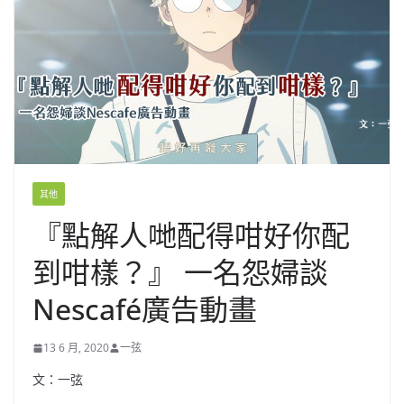
其他
『點解人哋配得咁好你配
到咁樣？』 一名怨婦談
Nescafé廣告動畫
13 6 月, 2020
一弦
文：一弦