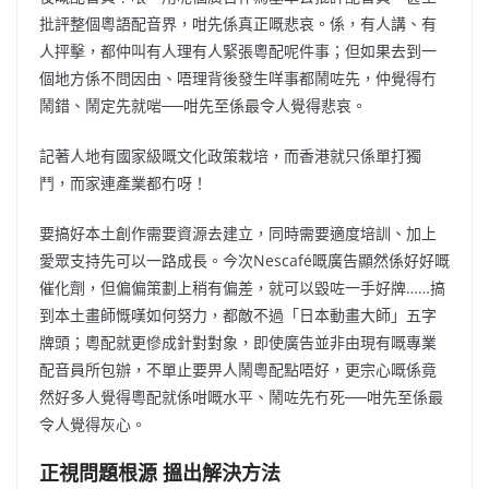
批評整個粵語配音界，咁先係真正嘅悲哀。係，
有人講、
有
人抨擊，都仲叫有人理有人緊張粵配呢件事；但如果去到一
個地方係不問因由、唔理背後發生咩事都鬧咗先，仲覺得冇
鬧錯、鬧定先就啱──咁先至係最令人覺得悲哀。
記著人地有國家級嘅文化政策栽培，而香港就只係單打獨
鬥，而家連產業都冇呀！
要搞好本土創作需要資源去建立，同時需要適度培訓、加上
愛眾支持先可以一路成長。今次Nescafé嘅廣告顯然係好好嘅
催化劑，但偏偏策劃上稍有偏差，就可以毀咗一手好牌……搞
到本土畫師慨嘆如何努力，都敵不過「日本動畫大師」五字
牌頭；粵配就更慘成針對對象，即使廣告並非由現有嘅專業
配音員所包辦，不單止要畀人鬧粵配點唔好，更宗心嘅係竟
然好多人覺得粵配就係咁嘅水平、鬧咗先冇死──咁先至係最
令人覺得灰心。
正視問題根源 搵出解決方法