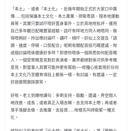
「本土」、或者「本土化」，近幾年開始正式於大家口中廣
傳……包括保護本土文化、本土產業、捍衛粵語、撐本地運動
員等。其實只要試吓唔好置身事外、立於高地咁批評，運用
自己多年聽日配嘅豐富經驗，諗吓有咩地方同人哋唔同、做
得唔夠好，拎出嚟討論吓、講吓、傾吓，好似上文提及「語
調、速度、停頓、口型配合」呢啲有關配音技巧嘅建議，咁
成個討論唔係健康好多咩？即使你唔係一個熟悉如何配音嘅
人，一個受眾嘅意見對於表演者、業界都絕對係可供參考嘅
意見，對當事人其實可能仲更有幫助──呢種心態套用於任何
本土文化乃至體育項目上都係一樣，有討論、有建議，一定
好過齋鬧齋踩齋笑。
好啦。老土到爆咁講句：多啲支持、鼓勵、建議，畀空間人
哋改進、成長；或者真正入場去睇、去支持本土嘢；再或者
落手落腳去做、去推廣、去投資……咁樣先叫捍衛緊一種文
化。
就好似之前老任將「比卡超」譯做「皮卡丘」、將「寵物小