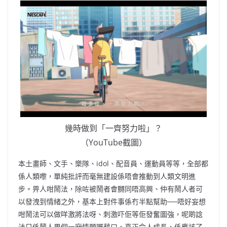
幾時做到「一齊努力啦」？
（YouTube截圖）
本土畫師、文手、樂隊、idol、配音員、運動員等等，全部都
係人類嚟，單純批評而毫無建設係唔會推動到人類文明進
步。畀人咁鬧法，除咗被鬧者會嬲同唔高興、仲有鬧人者可
以發洩到情緒之外，基本上對件事係冇半點幫助──唔好妄想
咁鬧法可以做咩激將法呀、刺激吓佢等佢發奮圖強，呢啲諗
法只係鬧人果個一廂情願嘅藉口。真正令人成長，係應該了