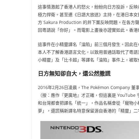
這事情激起了香港人的怒火，紛紛向日方投訴，反映
極力捍衛。甚至連《日語大放送》主持，在港日本女
方 Sakura Production 的井下薰反映問
回粵語說「你好」。而電影上畫後亦證實如此。香港
這事件在小精靈譯名「淪陷」前三個月發生。因此在
本人不了解香港語言文化，以致用普通話取代了粵語
小精靈」及「比卡超」等譯名「淪陷」事件上，被取
日方無知卻自大，還公然撒謊
2016年2月26日凌晨，The Pokémon Compan
（按：應作『更廣地』才正確，但這裏是 YouTub
和台灣都會把譯名「統一」，作品名
稱會從「寵物小
夢」，還謊稱新譯名特意保留源自香港的「精靈」二