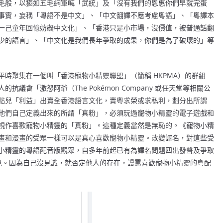
毛般，以猶如五毛網軍喊「武統」及「沒有我們的恩惠你們早就完蛋
事實，妄稱「粵語不是中文」、「中文翻譯不應考慮粵語」、「粵譯本
一己童年回憶妨礙中文化」、「香港只是小市場，沒價值，被普通話翻
少的語言」、「中文化是我們長年爭取的成果，你們是為了破壞的」等
時聚集在一個叫「香港寵物小精靈聯盟」（簡稱 HKPMA）的群組
議會「激怒阿爺（The Pokémon Company 或任天堂等相關公
點兒「利益」出賣全香港語言文化，賣粵求榮或求私利，劃分出所謂
他們自己定義出來的所謂「真粉」，必須玩過寵物小精靈的電子遊戲和
視作喜歡寵物小精靈的「真粉」。這種定義當然是無恥的。《寵物小精
畫和漫畫的受眾一樣可以是真心喜歡寵物小精靈。改變譯名，對這些受
小精靈的粵語配音版觀眾，自多年前起已有為譯名問題四出發聲及爭取
見。因為自己沒見識，就否定他人的存在，謾罵喜歡寵物小精靈的粵配