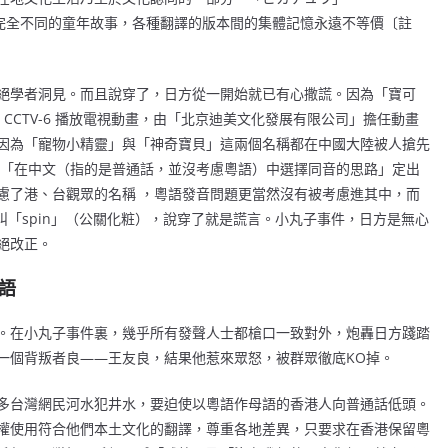
幾套完全不同的童年故事，各種翻譯的版本間的集體記憶永遠不等價〔註
絕學者洞見。而且說穿了，日方從一開始就已有心撒謊。因為「寶可
 CCTV-6 播放電視動畫，由「北京迪美文化發展有限公司」擔任動畫
因為「寵物小精靈」與「神奇寶貝」這兩個名稱都在中國大陸被人搶先
以「在中文（指的是普通話，並沒考慮粵語）中選擇同音的思路」定出
慮了港、台觀眾的名稱 ，粵語發音問題更當然沒有被考慮進其中，而
叫「spin」（公關化粧），說穿了就是謊言。小丸子事件，日方是無心
絕改正。
語
。在小丸子事件裏，幾乎所有發聲人士都槍口一致對外，炮轟日方踐踏
一個背叛者良——王友良，結果他惹來眾怒，被群眾徹底KO掉。
多台灣網民河水犯井水，要迫使以粵語作母語的香港人向普通話低頭。
權使用符合他們本土文化的翻譯，尊重各地差異，只要求在香港保留粵