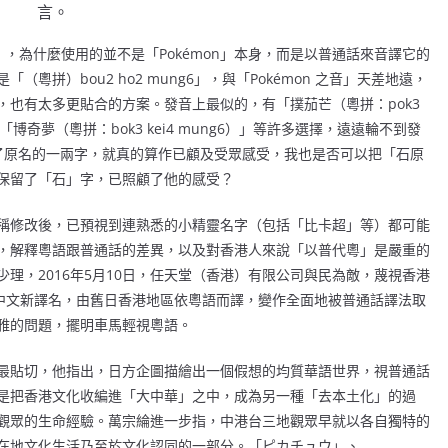
言。
音」，為什麼使用的並不是「Pokémon」本身，而是以普通話來音譯它的
拼）bou2 ho2 mung6」，與「Pokémon 之音」天差地遠，
也有太多更貼合的方案。發音上最似的，有「撲茄芒（粵拼：pok3
「博奇夢（粵拼：bok3 kei4 mung6）」等許多選擇，遠遠輪不到發
了原名的一兩字，就真的算作已顧及受眾感受，我也是否可以把「石原
保留了「石」字，已照顧了他的感受？
稱修改後，已預視到連熟悉的小精靈名字（包括「比卡超」等）都可能
，解釋粵語跟普通話的差異，以及對香港人來說「以普代粵」是嚴重的
理，2016年5月10日，任天堂（香港）有限公司與民為敵，蔑視香港
方中文新譯名，由舊日香港地區依粵語而譯，變作全面地被普通話譯法取
雅的問題，擺明車馬輕視粵語。
最貼切，他指出，日方企圖描繪出一個假想的均質華語世界，視普通話
是把香港文化收編進「大中華」之中，成為另一種「去本土化」的過
觀眾的生命經驗。萬宗綸進一步指，中港台三地觀眾早就以各自獨特的
在地文化生活乃至於文化認同的一部分。「ピカチュウ」、