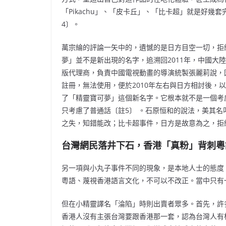
「Pikachu」、「皮卡丘」、「比卡超」就是好
4〕。
萬宗綸的評論一矢中的，遺憾的是日方目空一切，拒
夢」並不是新出現的名字，追溯回2011年，中國大陸
版代理商，負責中國電視動畫的導演統製張麗莉說，
註冊，無法使用，便於2010年左右與日方相討後，
了「精靈寶可夢」這個新名字。它根本就不是一個考
只考慮了普通話〔註5〕 。石原恒和的說法，美其名
之失，知錯能改；比卡超事件，日方是故意為之，拒
台灣網民落井下石，香港「真粉」背刺粵
另一項與小丸子事件不同的現象，是本地人士的態度
粵語、蔑視香港語言文化，不可以不改正。當中只有
但在小精靈譯名「淪陷」時則出賣者眾多。首先，許
香港人沒有主張台灣要跟香港那一套，認為台灣人有