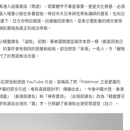
香港人說廣東話（粵語）、寫繁體字不單是事實，更是文化根基，必須
藝人理惠小姐也多番發炮。時任中大日本研究學系講師的健吾，也向日
題。在各方聲援下，日方亦明白錯誤，迅速撤回宣傳片，並表示電影裏的倩兒會用
網民都視為真正的成功爭取。
小精靈譯名 「淪陷」 初期，筆者還期望這兩宗本質一樣（都是因為日
）的事件會有相同的發展和結局。卻沒想到「多得」一些人，令「寵物
代了的粵語無法光復。
y 董事石原恒和透過 YouTube 片段，宣稱為了把「Pokémon 之音更廣的
e 字幕的原文引述，唯有直錄錯別字）傳播出去」，今後中國大陸、香港
精靈」（香港原譯名）和「神奇寶貝」（台灣原譯名）改為「精靈寶可
字和源自台灣的「寶」字，已照顧了香港和台灣受眾感受〔註2〕。