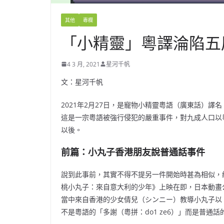
其他
專欄
「小精靈」粵譯淪陷五
4 3 月, 2021
星河千帆
文：星河千帆
2021年2月27日，是寵物小精靈粵語（廣東話）
這是一宗粵語被強行侵犯的嚴重事件，對九成人口以
以後。
前篇：小丸子香港朋友說普通話事件
說到此事前，其實不得不提另一件開始時甚為相似，結
桃小丸子：來自意大利的少年》上映在即，日本動畫公司（Ni
當中來自香港的少女倩兒（シンニー）教導小丸子以
不是粵語的「多謝（粵拼：do1 ze6）」而是普通話