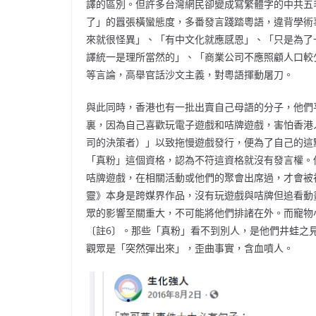
譯的區別。但許多台灣網民卻變成寫繁體字的中共五
了」的囂張橫蠻態度，多番發言踐踏粵語，違背學術
來就很怪異」、「有中文化就應感恩」、「只是為了
譯統一是理所當然的」、「商業公司不應照顧人口較
等言論，高舉官話沙文主義，對粵語揮動屠刀。
與此同時，香港也有一批出賣自己母語的分子，他們平
裏，因為自己喜歡玩電子遊戲和咭牌遊戲，害怕香港人的抗
司的決策者）」以致拖慢遊戲發行，便為了自己的這
「真粉」這個資格，認為不符這資格就沒有發言權。
咭牌遊戲，在相關活動或他們的聚會出席過，才會被
靈》本身是跨媒界作品，沒有玩遊戲與咭牌但追看動
眾的影響至關重大，不可能將他們排諸在外。而寵物
〔註6〕。那些「真粉」看不到別人，是他們井蛙之
觀眾是「突然彈出來」，歪曲事實，含血噴人。