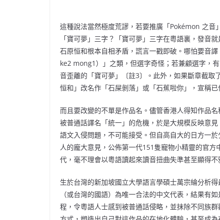
這種說法當然極度荒謬，若要推廣「Pokémon 之
「寶可夢」三字？「寶可夢」三字在粵語裏，發音就是「（粵
石原恒和根本自相矛盾，謊言一戳即破。哪怕要音譯，
ke2 mong1）」之類，但選字奇怪；若兼顧選字，有
音歪離的「寶可夢」〔註3〕。此外，如果斷章截取
恒和」改名作「石屎剝落」或「石蕉啦你」，宣稱已
而且要改變的不單是作品名。儘管香港人得知作品名
被普通話譯名「統一」的危機，於是大規模反映意見
語文入侵問題，不可能接受。但自高自大的日方一於少
人的龐大意見，公佈第一代151隻寵物小精靈的官
代，毫不理會以粵語讀起來讀音扭曲失準甚至顯得不
生於台灣的新加坡國立大學語言學碩士萬宗綸分析得
（或台灣的國語）為唯一合法的中文代表，結果有如
程，令粵語人士感到被普通話侵略，並抹除不同族群
方式，塑造出自己對這作品的在地化體驗，甚至成為