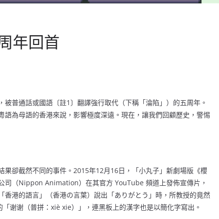
周年回首
譯名，被普通話或國語〔註1〕翻譯強行取代（下稱「淪陷」）的五周年。
粵語為母語的香港來說，影響極度深遠。現在，讓我們回顧歷史，警惕
果卻截然不同的事件。2015年12月16日，「小丸子」新劇場版《櫻
ppon Animation）在其官方 YouTube 頻道上發佈宣傳片，
「香港的語言」（香港の言葉）說出「ありがとう」時，所教授的竟然
的「谢谢（普拼：xiè xie）」，連黑板上的漢字也是以簡化字寫出。