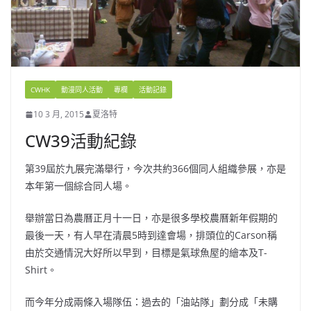
CWHK
動漫同人活動
專欄
活動記錄
10 3 月, 2015
夏洛特
CW39活動紀錄
第39屆於九展完滿舉行，今次共約366個同人組織參展，亦是
本年第一個綜合同人場。
舉辦當日為農曆正月十一日，亦是很多學校農曆新年假期的
最後一天，有人早在清晨5時到達會場，排頭位的Carson稱
由於交通情況大好所以早到，目標是氣球魚屋的繪本及T-
Shirt。
而今年分成兩條入場隊伍：過去的「油站隊」劃分成「未購