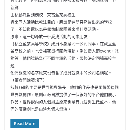
數比較少，但因為大部份的作品都未接觸過，讓她感到十分
新鮮。
由私祕派對到創校 來當藍茶高校生
近來同人活動比較注目的，應該是這間突然冒出來的學校
了。不知道還以為是偶像制服團體來辦什麼活動。
原來，這一切源於一班愛搞活動的同事朋友。
《私立藍茶高等學校》成員本身是同一公司同事，在成立藍
茶高校之前，也會祕密舉行圍內活動，例如情人節event、派
對等。他們試過舉行不同主題的活動，最後決定回歸高校主
題。
他們組織的名字原來也包含了成員就職中的公司名稱呢。
（筆者開始猜想了）
該校sell的主要是世界觀與學長，他們的作品也是圍繞著這個
世界觀創作，原創only自然提供了一個很好的平台他們展示
作品。世界觀內的九個男主原來也是有九個男生做藍本，他
們的廣播劇也是由這九個人聲演。
Read More