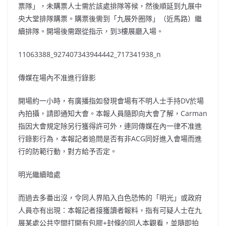
票隊」，未購票人士需於該處排隊等候，然後順延到九展中
央大堂排隊購票。購票後需到「九展外圈隊」（近馬路）繼
續排隊。開場後需跟從指示，到3樓展廳入場。
11063388_927407343944442_717341938_n
傳媒在場內不准進行錄影
開場約一小時，有廣播指如發現會場有不明人士手持DV於場
內拍攝，請即通知大會。本報人員隨即向大會了解，Carman
指因大會規定除另行獲得許可外，連同傳媒在內一律不准進
行錄影行為，本報記者追問是否有非ACG同好進入會場而進
行的防範行動，對方給予否定。
明光繼續暗處
而過去多番出沒，令同人界陷入白色恐怖的「明光」或政府
人員亦有出現：本報記者接獲讀者報料，指有可疑人士在九
展某處公共空間打開有包膠+封條的同人本觀看，並隨即拍