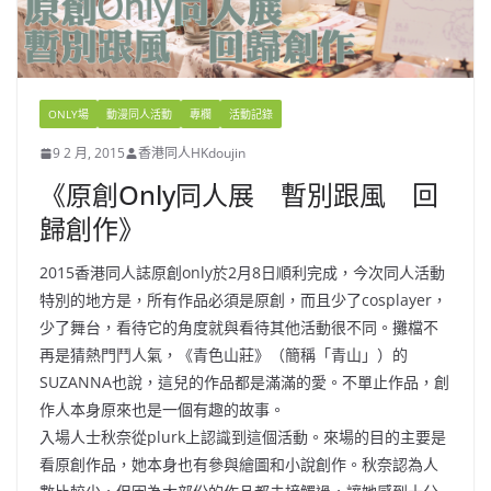
ONLY場
動漫同人活動
專欄
活動記錄
9 2 月, 2015
香港同人HKdoujin
《原創Only同人展 暫別跟風 回
歸創作》
2015香港同人誌原創only於2月8日順利完成，今次同人活動
特別的地方是，所有作品必須是原創，而且少了cosplayer，
少了舞台，看待它的角度就與看待其他活動很不同。攤檔不
再是猜熱門鬥人氣，《青色山莊》（簡稱「青山」）的
SUZANNA也說，這兒的作品都是滿滿的愛。不單止作品，創
作人本身原來也是一個有趣的故事。
入場人士秋奈從plurk上認識到這個活動。來場的目的主要是
看原創作品，她本身也有參與繪圖和小說創作。秋奈認為人