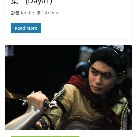
集 (Day01)
記者:Kirstie 攝：Archiu
Read More