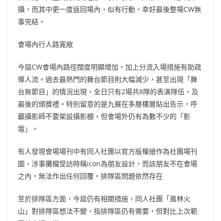
攝，而其中更一度返回場內，似有行動，幸好最後整場CW無
事完結。
會場內行人路寛敞
今屆CW會場內路徑闊度明顯增加，加上分流入場措施有助疏
導人流。過去最熱門的舞台節目則大幅減少，甚至出現「舞
台無節目」的情況出現，全日只有2場共8隊的表演隊伍，及
最後的頒獎禮。特別留意的是九展在多層樓層貼出告示，呼
籲攝影師不要架設攝影棚，但會場外仍有為數不少的「影
壇」。
有人發現會場場刊中有同人社團以官方版權繪作為社團場刊
圖，涉事攤檔受訪時稱icon為朋友設計，而該朋友不在會場
之內，無法作出任何回覆。排隊區問題依然存在
至於排隊區方面，今屆仍有相關措施，同人社團「風林火
山」對排隊區想法不變，指排隊區仍有需要，但對比上次範