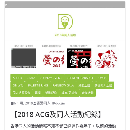
ACGHK
C3AFA
COSPLAY EVENT
CREATIVE PARADISE
CWHK
ONLY場
PALETTE RING
RAINBOW GALA
其他活動
動漫同人活動
同人誌即賣會
專欄
活動記錄
講座/研討會
音樂活動
6 1 月, 2019
香港同人HKdoujin
【2018 ACG及同人活動紀錄】
香港同人的活動情報不知不覺已經運作幾年了，以前的活動