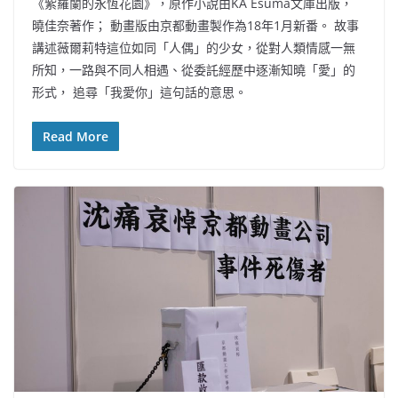
《紫羅蘭的永恆花園》，原作小說由KA Esuma文庫出版，
曉佳奈著作； 動畫版由京都動畫製作為18年1月新番。 故事
講述薇爾莉特這位如同「人偶」的少女，從對人類情感一無
所知，一路與不同人相遇、從委託經歷中逐漸知曉「愛」的
形式， 追尋「我愛你」這句話的意思。
Read More