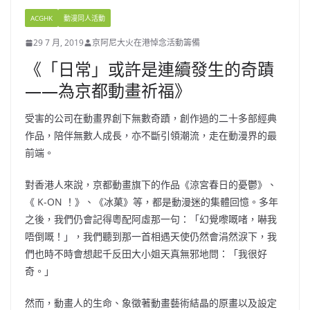
ACGHK
動漫同人活動
29 7 月, 2019
京阿尼大火在港悼念活動籌備
《「日常」或許是連續發生的奇蹟
——為京都動畫祈福》
受害的公司在動畫界創下無數奇蹟，創作過的二十多部經典
作品，陪伴無數人成長，亦不斷引領潮流，走在動漫界的最
前端。
對香港人來說，京都動畫旗下的作品《涼宮春日的憂鬱》、
《 K-ON ！》、《冰菓》等，都是動漫迷的集體回憶。多年
之後，我們仍會記得粵配阿虛那一句：「幻覺嚟嘅啫，嚇我
唔倒嘅！」，我們聽到那一首相遇天使仍然會涓然淚下，我
們也時不時會想起千反田大小姐天真無邪地問：「我很好
奇。」
然而，動畫人的生命、象徵著動畫藝術結晶的原畫以及設定