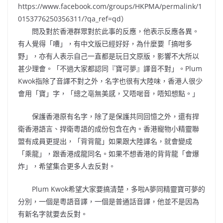
https://www.facebook.com/groups/HKPMA/permalink/1
0153776250356311/?qa_ref=qd）
問及對於香港群眾對於此事的反應，他表示反應各異。
有人覺得「嘈」，有中文版已經好好，為什麼要「搞咁多
野」，亦有人表示自己一直都是玩日文原版，影響不大所以
甚少理會。「不過大家都認同『寶可夢』譯音不對」。Plum
Kwok指除了音譯不對之外，名字也很有大陸味，香港人很少
會用「寶」字，「總之亳無美感，又唔啱音，唔知想點。」
保護香港原有名字，除了是保護共同回憶之外，還有捍
衛香港語言、捍衛粵語的成份包含在內。香港寵物小精靈聯
盟有成員更提出，「背背龍」如果跟大陸譯名，就會變成
「乘龍」，跟香港成龍同名。如果不想香港的背背龍「會爆
炸」，希望集合更多人去反對。
Plum Kwok希望大家要搞清楚，多啦A夢同精靈寶可夢的
分別，一個是粵語音譯，一個是普通話音譯，他並不是因為
有新名字就要去反對。