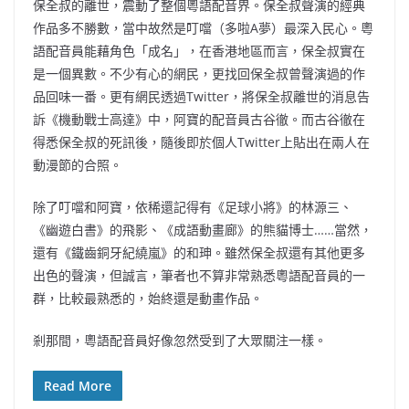
保全叔的離世，震動了整個粵語配音界。保全叔聲演的經典
作品多不勝數，當中故然是叮噹（多啦A夢）最深入民心。粵
語配音員能藉角色「成名」，在香港地區而言，保全叔實在
是一個異數。不少有心的網民，更找回保全叔曾聲演過的作
品回味一番。更有網民透過Twitter，將保全叔離世的消息告
訴《機動戰士高達》中，阿寶的配音員古谷徹。而古谷徹在
得悉保全叔的死訊後，隨後即於個人Twitter上貼出在兩人在
動漫節的合照。
除了叮噹和阿寶，依稀還記得有《足球小將》的林源三、
《幽遊白書》的飛影、《成語動畫廊》的熊貓博士……當然，
還有《鐵齒銅牙紀繞嵐》的和珅。雖然保全叔還有其他更多
出色的聲演，但誠言，筆者也不算非常熟悉粵語配音員的一
群，比較最熟悉的，始終還是動畫作品。
剎那間，粵語配音員好像忽然受到了大眾關注一樣。
Read More