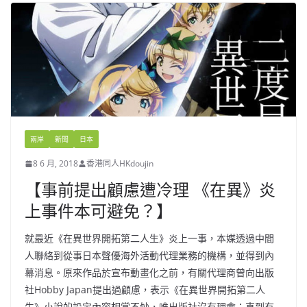
兩岸
新聞
日本
8 6 月, 2018
香港同人HKdoujin
【事前提出顧慮遭冷理 《在異》炎
上事件本可避免？】
就最近《在異世界開拓第二人生》炎上一事，本媒透過中間
人聯絡到從事日本聲優海外活動代理業務的機構，並得到內
幕消息。原來作品於宣布動畫化之前，有關代理商曾向出版
社Hobby Japan提出過顧慮，表示《在異世界開拓第二人
生》小說的設定內容相當不妙，唯出版社沒有理會；直到有