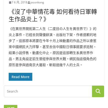
7 6 月, 2018
jasonkong
《沒了中華情花毒 如何看待日軍轉
生作品炎上？》
《在異世界開拓第二人生（二度目の人生を異世界で）》的
炎上事件，已經去到聲優辭演、出版社下架、作者道歉的地
步了。這部原本將要在今年十月上映動畫的作品之所以會惹
來中國網民大力抨撃，甚至去信中國駐日領事館要求抵制，
結果小說停售，動畫化中止，原因是這部轉生系異世界作
品，男主角設定前生曾經參與世界大戰。網民指這個角色的
原形是參與過南京大屠殺，斬殺過幾千人的士兵。
Read More