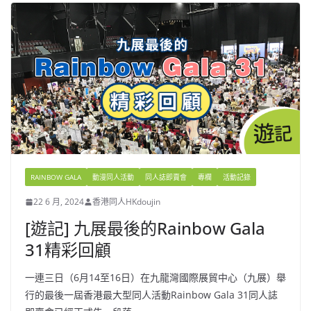
RAINBOW GALA
動漫同人活動
同人誌即賣會
專欄
活動記錄
22 6 月, 2024
香港同人HKdoujin
[遊記] 九展最後的Rainbow Gala
31精彩回顧
一連三日（6月14至16日）在九龍灣國際展貿中心（九展）舉
行的最後一屆香港最大型同人活動Rainbow Gala 31同人誌