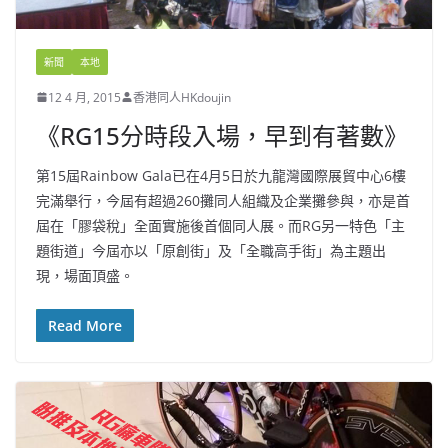
新聞
本地
12 4 月, 2015
香港同人HKdoujin
《RG15分時段入場，早到有著數》
第15屆Rainbow Gala已在4月5日於九龍灣國際展貿中心6樓
完滿舉行，今屆有超過260攤同人組織及企業攤參與，亦是首
屆在「膠袋稅」全面實施後首個同人展。而RG另一特色「主
題街道」今屆亦以「原創街」及「全職高手街」為主題出
現，場面頂盛。
Read More