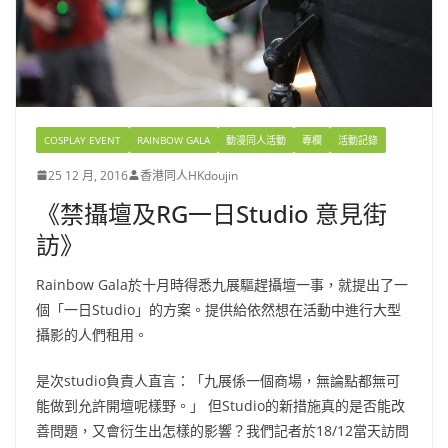
COSPLAY EVENT
RAINBOW GALA
動漫同人活動
專欄
活動記錄
25 12 月, 2016
香港同人HKdoujin
《禁攝壇及RG一日Studio 意見街
訪》
Rainbow Gala於十月時得悉九展驅趕攝壇一事，就提出了一
個「一日Studio」的方案。提供給依然想在活動中進行大型
攝影的人們租用。
是次studio負責人直言：「九展係一個商場，無論點都無可
能做到允許開壇呢樣野。」 但Studio的新措施真的是否能改
善問題，又會衍生出怎樣的影響？我們記者於18/12當天訪問