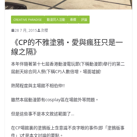
CREATIVE PARADISE
動漫同人活動
專欄
評論
28 7 月, 2015
次櫻
《CP的不雅塗鴉‧愛與瘋狂只是一
線之隔》
本年伴隨著第十七屆香港動漫電玩節(下稱動漫節)舉行的第二
屆創天綜合同人祭(下稱CP)人數倍增，場面墟撼!
熱鬧程度與主場館不相伯仲!!
雖然本屆動漫節有cosplay區在場館外等問題。
但是這些事不是本文敘述範圍了…
在CP場館裏的塗鴉版上含意識不良字眼的事件(即「塗鴉版事
件」)才是本文討論的要點。