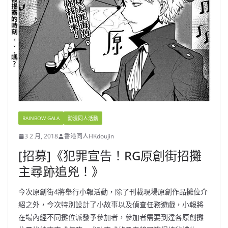
RAINBOW GALA
動漫同人活動
3 2 月, 2018
香港同人HKdoujin
[招募]《犯罪宣告！RG原創街招攤
主尋跡追兇！》
今次原創街4將舉行小報活動，除了刊載現場原創作品攤位介
紹之外，今次特別設計了小故事以及偵查任務遊戲，小報將
在場內經不同攤位派發予參加者，參加者需要到達各原創攤