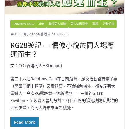
RAINBOW GALA
其他
動漫同人活動
同人誌即賣會
專欄
活動記錄
31 12 月, 2022
香港同人HKdoujin
RG28遊記 — 偶像小說於同人場應
運而生？
文：CO (香港同人HKDoujin)
第二十八屆Rainbow Gala在日前落幕，是次活動設有電子票
（需事前網上預購）及實體票，不論場內場外，都充斥著大
量遊人。今次RG還解鎖一個新場地——三樓的Glass
Pavilion，全玻璃天幕的設計，冬日和煦的陽光映襯著典雅的
西式裝潢，為同人場帶來全新感覺。
Read More