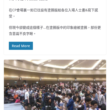
在CP會場裏一如已往設有塗鴉版給各位入場人士畫&寫下感
受，
但現今卻變成這個樣子…在塗鴉版中的印象繪被塗鴉，部份更
含意識不良字眼。
Read More