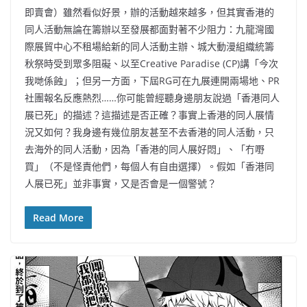
即賣會）雖然看似好景，辦的活動越來越多，但其實香港的
同人活動無論在籌辦以至發展都面對著不少阻力：九龍灣國
際展貿中心不租場給新的同人活動主辦、城大動漫組織統籌
秋祭時受到眾多阻礙、以至Creative Paradise (CP)講「今次
我哋係蝕」；但另一方面，下屆RG可在九展連開兩場地、PR
社團報名反應熱烈……你可能曾經聽身邊朋友說過「香港同人
展已死」的描述？這描述是否正確？事實上香港的同人展情
況又如何？我身邊有幾位朋友甚至不去香港的同人活動，只
去海外的同人活動，因為「香港的同人展好悶」、「冇嘢
買」（不是怪責他們，每個人有自由選擇）。假如「香港同
人展已死」並非事實，又是否會是一個警號？
Read More