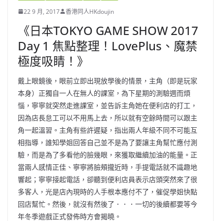
22 9 月, 2017
香港同人HKdoujin
《日本TOKYO GAME SHOW 2017
Day 1 焦點整理！LovePlus、魔禁
極度吸睛！》
戴上眼鏡後，眼前立即出現放學後的情景，主角（即是玩家
本身）正獨自一人在無人的課室，為下星期的測驗週而煩
惱，寧寧就突然走進課室，並告訴主角她在便利店的打工，
因為店長怠工可以不用馬上去，所以就有空餘時間可以跟主
角一起溫習。主角有些許遲疑，指出兩人年級不同不可能互
相指導，誰知學姐回答自己並不是為了要讓主角幫忙應付測
驗，而是為了多看他的臉幾眼，來獲取繼續加油的能量。正
當兩人感情正佳、寧寧將臉頰攏近時，手提電話就不識趣地
響起；寧寧接起電話，卻聽到便利店員表示店頭突然來了很
多客人，光是店內現時的人手根本應付不了，催促學姐快點
回店幫忙。然後，就沒有然後了．．．一切的後續都要等今
年冬季遊戲正式發佈時方會揭曉。