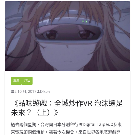
專欄
評論
2 10 月, 2017
Dixon
《品味遊戲：全城炒作VR 泡沫還是
未來？（上）》
過去兩個星期，台灣同日本分別舉行咗Digital Taipei以及東
京電玩節兩個活動。藉著今次機會，來自世界各地嘅遊戲開