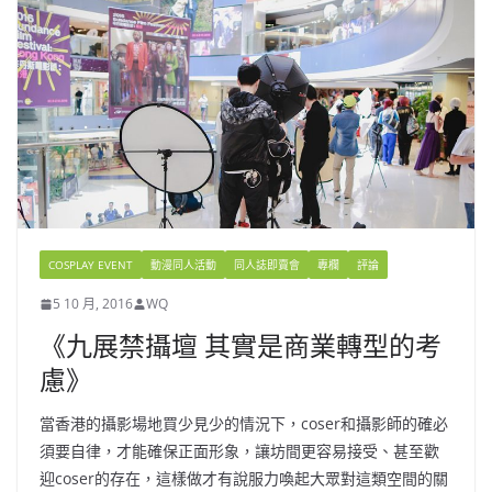
COSPLAY EVENT
動漫同人活動
同人誌即賣會
專欄
評論
5 10 月, 2016
WQ
《九展禁攝壇 其實是商業轉型的考
慮》
當香港的攝影場地買少見少的情況下，coser和攝影師的確必
須要自律，才能確保正面形象，讓坊間更容易接受、甚至歡
迎coser的存在，這樣做才有說服力喚起大眾對這類空間的關