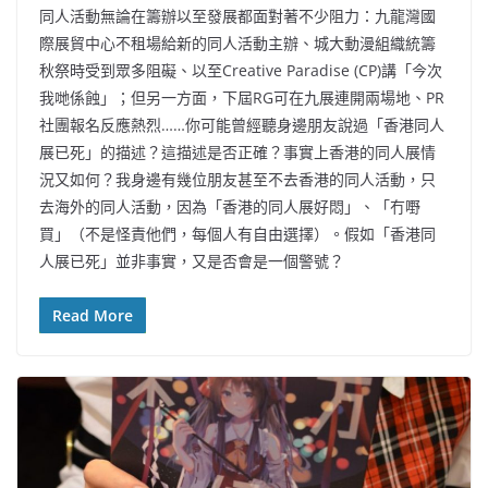
同人活動無論在籌辦以至發展都面對著不少阻力：九龍灣國
際展貿中心不租場給新的同人活動主辦、城大動漫組織統籌
秋祭時受到眾多阻礙、以至Creative Paradise (CP)講「今次
我哋係蝕」；但另一方面，下屆RG可在九展連開兩場地、PR
社團報名反應熱烈……你可能曾經聽身邊朋友說過「香港同人
展已死」的描述？這描述是否正確？事實上香港的同人展情
況又如何？我身邊有幾位朋友甚至不去香港的同人活動，只
去海外的同人活動，因為「香港的同人展好悶」、「冇嘢
買」（不是怪責他們，每個人有自由選擇）。假如「香港同
人展已死」並非事實，又是否會是一個警號？
Read More