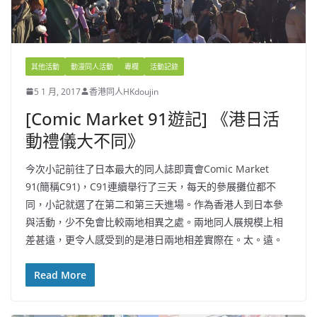
其他活動
動漫同人活動
專欄
活動記錄
5 1 月, 2017
香港同人HKdoujin
[Comic Market 91遊記] 《港日活
動禮儀大不同》
今次小記前往了日本最大的同人誌即賣會Comic Market
91(簡稱C91)，C91連續舉行了三天，每天的參展攤位都不
同，小記就選了在第二和第三天進場。作為香港人到日本參
與活動，少不免會比較兩地相異之處。兩地同人展規模上相
差甚遠，更令人感受到的是港日兩地相差實際在。太。遠。
Read More