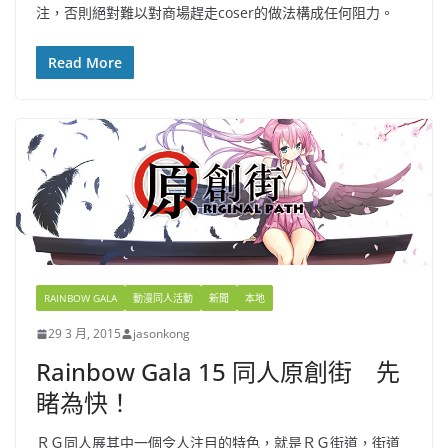
注，否則絕對難以對商場趕走coser的做法構成任何阻力。
Read More
RAINBOW GALA
動漫同人活動
新聞
本地
29 3 月, 2015
jasonkong
Rainbow Gala 15 同人原創街 先
睹為快！
ＲＧ同人展其中一個令人注目的特色，就是ＲＧ街道，街道