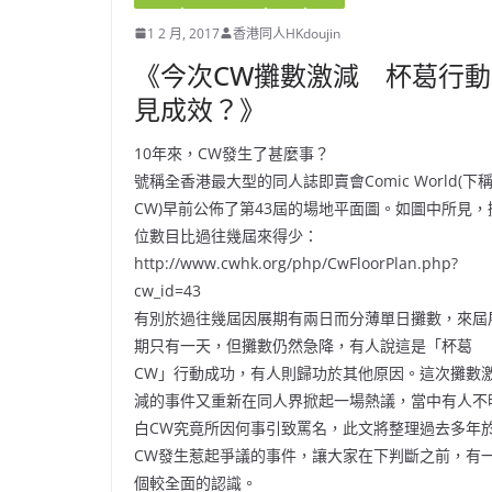
1 2 月, 2017
香港同人HKdoujin
《今次CW攤數激減 杯葛行動
見成效？》
10年來，CW發生了甚麼事？
號稱全香港最大型的同人誌即賣會Comic World(下
CW)早前公佈了第43屆的場地平面圖。如圖中所見，
位數目比過往幾屆來得少：
http://www.cwhk.org/php/CwFloorPlan.php?
cw_id=43
有別於過往幾屆因展期有兩日而分薄單日攤數，來屆
期只有一天，但攤數仍然急降，有人說這是「杯葛
CW」行動成功，有人則歸功於其他原因。這次攤數
減的事件又重新在同人界掀起一場熱議，當中有人不
白CW究竟所因何事引致罵名，此文將整理過去多年
CW發生惹起爭議的事件，讓大家在下判斷之前，有
個較全面的認識。