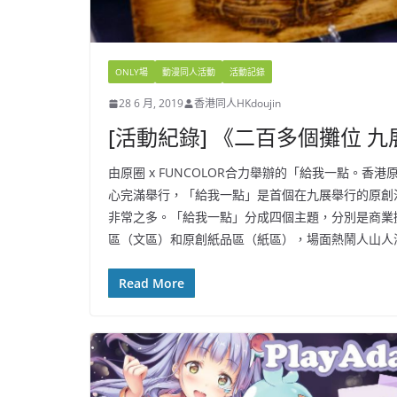
ONLY場
動漫同人活動
活動記錄
28 6 月, 2019
香港同人HKdoujin
[活動紀錄] 《二百多個攤位
由原圈 x FUNCOLOR合力舉辦的「給我一點。香
心完滿舉行，「給我一點」是首個在九展舉行的原創
非常之多。「給我一點」分成四個主題，分別是商業
區（文區）和原創紙品區（紙區），場面熱鬧人山人
Read More