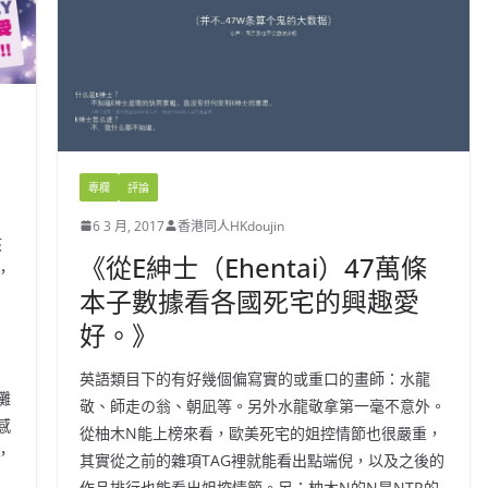
專欄
評論
6 3 月, 2017
香港同人HKdoujin
該
《從E紳士（Ehentai）47萬條
，
本子數據看各國死宅的興趣愛
好。》
英語類目下的有好幾個偏寫實的或重口的畫師：水龍
攤
敬、師走の翁、朝凪等。另外水龍敬拿第一毫不意外。
感
從柚木N能上榜來看，歐美死宅的姐控情節也很嚴重，
，
其實從之前的雜項TAG裡就能看出點端倪，以及之後的
）
作品排行也能看出姐控情節。另：柚木N的N是NTR的