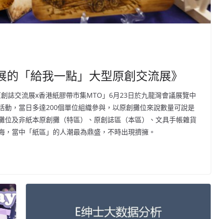
 九展的「給我一點」大型原創交流展》
港原創誌交流展x香港紙膠帶市集MTO」6月23日於九龍灣會議展覽中
活動，當日多達200個單位組織參與，以原創攤位來說數量可說是
攤位及非紙本原創攤（特區）、原創誌區（本區）、文具手帳雜貨
海，當中「紙區」的人潮最為鼎盛，不時出現擠擁。