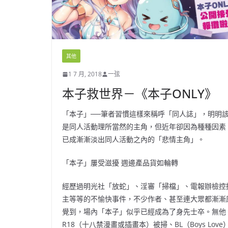
其他
1 7 月, 2018
一弦
本子救世界－《本子ONLY》
「本子」──筆者習慣這樣來稱呼「同人誌」，明明
是同人活動理所當然的主角，但近年卻因為種種因素
已成漸漸淡出同人活動之內的「悲情主角」。
「本子」屢受滋擾 週邊產品貨如輪轉
經歷過明光社「放蛇」、淫審「掃檔」、電報辦檢控
主等等的不愉快事件，不少作者、甚至連大眾都漸漸
覺到，場內「本子」似乎已經成為了身先士卒。無他
R18（十八禁漫畫或插畫本）被掃、BL（Boys Love