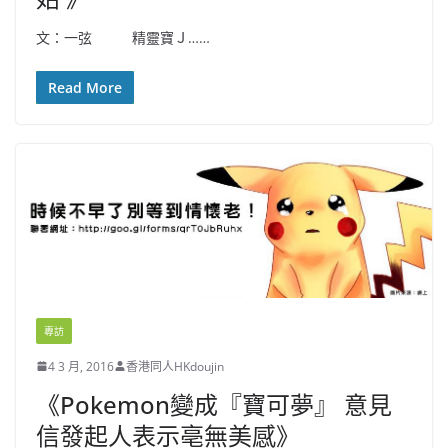
文：一弦 精靈寶Ｊ……
Read More
專訪
4 3 月, 2016
香港同人HKdoujin
《Pokemon變成『寶可夢』 意見
信發起人表示亳無美感》