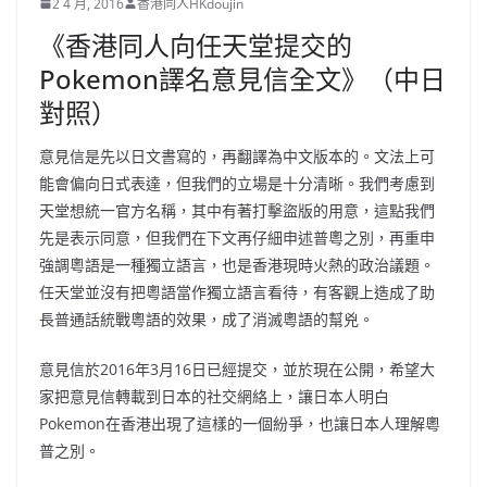
2 4 月, 2016
香港同人HKdoujin
《香港同人向任天堂提交的
Pokemon譯名意見信全文》（中日
對照）
意見信是先以日文書寫的，再翻譯為中文版本的。文法上可
能會偏向日式表達，但我們的立場是十分清晰。我們考慮到
天堂想統一官方名稱，其中有著打擊盜版的用意，這點我們
先是表示同意，但我們在下文再仔細申述普粵之別，再重申
強調粵語是一種獨立語言，也是香港現時火熱的政治議題。
任天堂並沒有把粵語當作獨立語言看待，有客觀上造成了助
長普通話統戰粵語的效果，成了消滅粵語的幫兇。
意見信於2016年3月16日已經提交，並於現在公開，希望大
家把意見信轉載到日本的社交網絡上，讓日本人明白
Pokemon在香港出現了這樣的一個紛爭，也讓日本人理解粵
普之別。