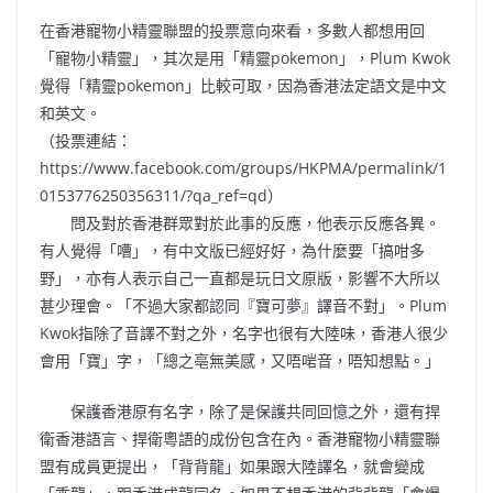
在香港寵物小精靈聯盟的投票意向來看，多數人都想用回
「寵物小精靈」，其次是用「精靈pokemon」，Plum Kwok
覺得「精靈pokemon」比較可取，因為香港法定語文是中文
和英文。
（投票連結：
https://www.facebook.com/groups/HKPMA/permalink/1
0153776250356311/?qa_ref=qd）
問及對於香港群眾對於此事的反應，他表示反應各異。
有人覺得「嘈」，有中文版已經好好，為什麼要「搞咁多
野」，亦有人表示自己一直都是玩日文原版，影響不大所以
甚少理會。「不過大家都認同『寶可夢』譯音不對」。Plum
Kwok指除了音譯不對之外，名字也很有大陸味，香港人很少
會用「寶」字，「總之亳無美感，又唔啱音，唔知想點。」
保護香港原有名字，除了是保護共同回憶之外，還有捍
衛香港語言、捍衛粵語的成份包含在內。香港寵物小精靈聯
盟有成員更提出，「背背龍」如果跟大陸譯名，就會變成