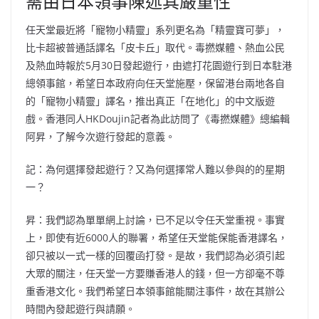
需由日本領事陳述其嚴重性
任天堂最近將「寵物小精靈」系列更名為「精靈寶可夢」，
比卡超被普通話譯名「皮卡丘」取代。毒撚媒體、熱血公民
及熱血時報於5月30日發起遊行，由遮打花園遊行到日本駐港
總領事館，希望日本政府向任天堂施壓，保留港台兩地各自
的「寵物小精靈」譯名，推出真正「在地化」的中文版遊
戲。香港同人HKDoujin記者為此訪問了《毒撚媒體》總編輯
阿昇，了解今次遊行發起的意義。
記：為何選擇發起遊行？又為何選擇常人難以參與的的星期
一？
昇：我們認為單單網上討論，已不足以令任天堂重視。事實
上，即使有近6000人的聯署，希望任天堂能保能香港譯名，
卻只被以一式一樣的回覆函打發。是故，我們認為必須引起
大眾的關注，任天堂一方要賺香港人的錢，但一方卻毫不尊
重香港文化。我們希望日本領事館能關注事件，故在其辦公
時間內發起遊行與請願。