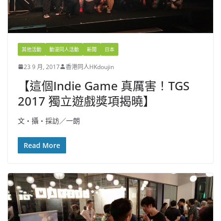
其他活動
動漫同人活動
新聞
日本
23 9 月, 2017
香港同人HKdoujin
【這個Indie Game 真厲害！TGS
2017 獨立遊戲獎項揭曉】
文・攝・採訪／一朗
Read More