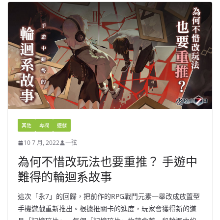
其他
專欄
遊戲
10 7 月, 2022
一弦
為何不惜改玩法也要重推？ 手遊中
難得的輪迴系故事
這次「永7」的回歸，把前作的RPG戰鬥元素一舉改成放置型
手機遊戲重新推出。根據推關卡的進度，玩家會獲得新的道