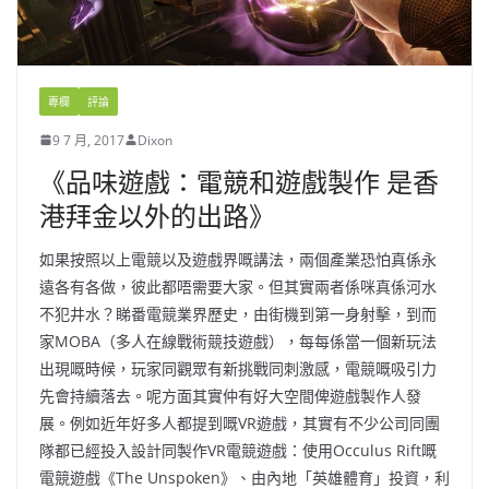
專欄
評論
9 7 月, 2017
Dixon
《品味遊戲：電競和遊戲製作 是香
港拜金以外的出路》
如果按照以上電競以及遊戲界嘅講法，兩個產業恐怕真係永
遠各有各做，彼此都唔需要大家。但其實兩者係咪真係河水
不犯井水？睇番電競業界歷史，由街機到第一身射擊，到而
家MOBA（多人在線戰術競技遊戲），每每係當一個新玩法
出現嘅時候，玩家同觀眾有新挑戰同刺激感，電競嘅吸引力
先會持續落去。呢方面其實仲有好大空間俾遊戲製作人發
展。例如近年好多人都提到嘅VR遊戲，其實有不少公司同團
隊都已經投入設計同製作VR電競遊戲：使用Occulus Rift嘅
電競遊戲《The Unspoken》、由內地「英雄體育」投資，利