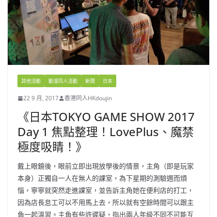
其他活動
動漫同人活動
新聞
日本
22 9 月, 2017
香港同人HKdoujin
《日本TOKYO GAME SHOW 2017
Day 1 焦點整理！LovePlus、魔禁
極度吸睛！》
戴上眼鏡後，眼前立即出現放學後的情景，主角（即是玩家
本身）正獨自一人在無人的課室，為下星期的測驗週而煩
惱，寧寧就突然走進課室，並告訴主角她在便利店的打工，
因為店長怠工可以不用馬上去，所以就有空餘時間可以跟主
角一起溫習。主角有些許遲疑，指出兩人年級不同不可能互