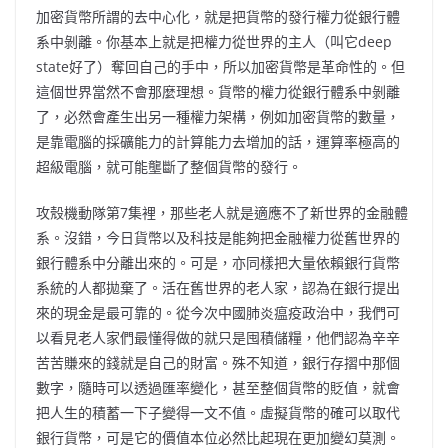
加密貨幣所謂的去中心化，就是把貨幣的發行權力從銀行體
系中剝離。你基本上就是把權力從世界的主人（叫它deep
state好了）奪回自己的手中，所以加密貨幣是革命性的。但
這個世界當然不會那麼理想。貨幣的權力從銀行體系中剝離
了，必然會產生出另一種權力架構，例如加密貨幣的數量，
是靠電腦的採礦能力的計算能力去增加的話，運算率極高的
超級電腦，就可能壟斷了整個貨幣的發行。
攻殼機動隊第7集裡，那些老人就是適應不了新世界的金融體
系。沒錯，今日貨幣以及科技是能夠把金融權力從舊世界的
銀行體系中分離出來的。可是，亦同樣把大量依賴銀行貨幣
系統的人都拋棄了。活在舊世界的老人家，認為在銀行提出
來的現金是最可靠的。從今次中國肺炎瘟疫政治中，我們可
以看見老人家們最懂得做的就只是囤積儲糧，他們認為辛辛
苦苦賺來的錢就是自己的財富。殊不知道，銀行存摺中那個
數字，隨時可以透過匯率變化，甚至整個貨幣的貶值，就會
把人生的積蓄一下子變得一文不值。虛擬貨幣的確可以取代
銀行貨幣，可是它的價值本位必然比起現在更加變幻莫測。