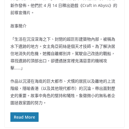
新作發佈。他們於 4 月 14 日釋出遊戲《Craft in Abyss》的
前導宣傳片。
故事簡介
「生活在沉沒深海之下、封閉的超巨形建築物內部，被稱為
水下遺跡的地方。女主角亞莉絲是個天才技師。為了解決居
住地消失的危機，她獨自離鄉別井，駕駛自己改造的戰船，
尋找遺跡的頂部出口，卻遭遇迷宮裡充滿惡意的機械攻
擊……」
作品以沉浸在海底的巨大都市、犬懦的居民以及離地的上流
階級，隱喻香港（以及其他現代都市）的沉淪，帶出面對歷
史的重要。故事中角色的堅持和犧牲，象徵微小的無私者企
圖拯救家園的努力。
Read More