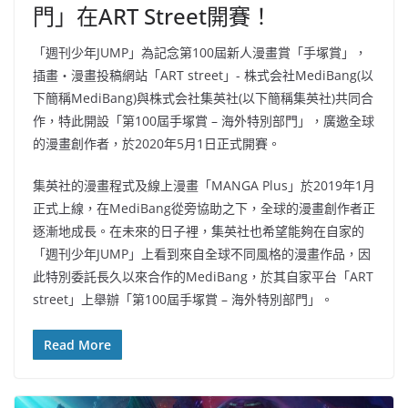
門」在ART Street開賽！
「週刊少年JUMP」為記念第100屆新人漫畫賞「手塚賞」，
插畫・漫畫投稿網站「ART street」- 株式会社MediBang(以
下簡稱MediBang)與株式会社集英社(以下簡稱集英社)共同合
作，特此開設「第100屆手塚賞 – 海外特別部門」，廣邀全球
的漫畫創作者，於2020年5月1日正式開賽。
集英社的漫畫程式及線上漫畫「MANGA Plus」於2019年1月
正式上線，在MediBang從旁協助之下，全球的漫畫創作者正
逐漸地成長。在未來的日子裡，集英社也希望能夠在自家的
「週刊少年JUMP」上看到來自全球不同風格的漫畫作品，因
此特別委託長久以來合作的MediBang，於其自家平台「ART
street」上舉辦「第100屆手塚賞 – 海外特別部門」。
Read More