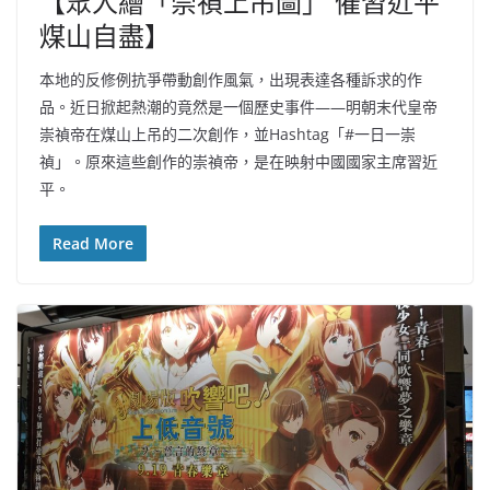
【眾人繪「崇禎上吊圖」 催習近平
煤山自盡】
本地的反修例抗爭帶動創作風氣，出現表達各種訴求的作
品。近日掀起熱潮的竟然是一個歷史事件——明朝末代皇帝
崇禎帝在煤山上吊的二次創作，並Hashtag「#一日一崇
禎」。原來這些創作的崇禎帝，是在映射中國國家主席習近
平。
Read More