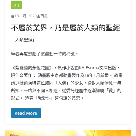
其他
18 1 月, 2020
西瓜
不屬於業界，乃是屬於人類的聖經
「人類聖經」－－
筆者再度想起了這轟動一時的稱號。
《紫羅蘭的永恆花園》，原作小說由KA Esuma文庫出版，
曉佳奈著作； 動畫版由京都動畫製作為18年1月新番。 故事
講述薇爾莉特這位如同「人偶」的少女，從對人類情感一無
所知，一路與不同人相遇、從委託經歷中逐漸知曉「愛」的
形式， 追尋「我愛你」這句話的意思。
Read More