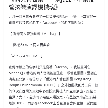
管弦樂演譯機械魂》
九月十四日我去參與了一個音樂會叫做⋯⋯嗯⋯⋯其實我一
直搞不清楚它的名字，Facebook上的名字就叫做：
【 香港同人管弦樂團『Mecha』 】
— 機械人ONLY 同人音樂會 —
「めっちゃMECHA！」
宣傳海報上的名字則只是寫著「Mecha」，我姑且叫它
Mecha吧。香港的同人音樂能誕生出一隊管弦樂團，還要在
演奏廳公演，相信除了「香港同人管弦樂團 Hong Kong
Doujin Philharmonia（HKDP）」之外很難找到第二隊，他
們今次在西灣河文娛中心劇院以機械人作主題演出，座位也
坐滿了大半。我訪問了幾位入場觀眾，有些觀眾事前沒有接
觸過HKDP，而是在Facebook上看見演奏會的宣傳，感興趣