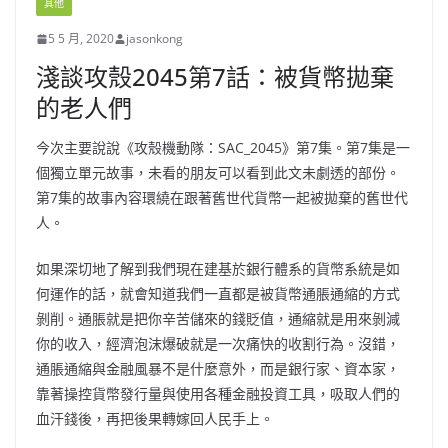
其他
5 5 月, 2020
jasonkong
淺談攻殼2045第7話：被貨幣拋棄
的老人們
今次主要說說《攻殼機動隊：SAC_2045》第7集。第7集是一
個獨立單元故事，未看的朋友可以看到此文未劇透的部份。
第7集的故事內容環繞在跟著舊世代貨幣一起被拋棄的舊世代
人。
如果深切地了解到我們現在建基於銀行體系的貨幣系統是如
何運作的話，就會知道我們一直都是被貨幣通脹通縮的方式
剝削。通脹就是把你辛苦儲來的錢貶值，通縮就是用來剝減
你的收入，經濟泡沫爆破就是一次痛快的收割行為。沒錯，
通脹通縮與金融風暴不是什麼意外，而是銀行家、資本家，
靠著操控貨幣發行量與使用各種金融投資工具，吸取人們的
血汗錢後，再把後果轉嫁回人民手上。