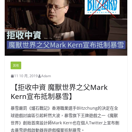
其他
11 10 月, 2019
Adam
【拒收中資 魔獸世界之父Mark
Kern宣布抵制暴雪】
暴雪嚴罰《爐石戰記》香港職業選手Blitzchung的決定在全
球遊戲討論區引起軒然大波，暴雪旗下王牌遊戲之一《魔獸
世界》創始首席設計師Mark Kern也在個人Twitter上宣布刪
去暴雪遊戲啟動器與遊戲檔案抵制暴雪。