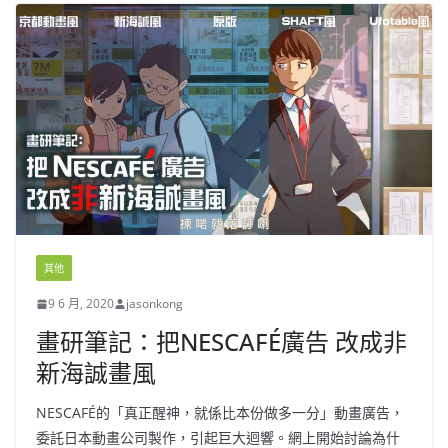
其他
9 6 月, 2020
jasonkong
畫研筆記：把NESCAFÉ廣告 改成非
新海誠畫風
NESCAFÉ的「真正醒神，就係比本份做多一分」動畫廣告，
委託日本動畫公司製作，引起巨大迴響。網上開始討論為什