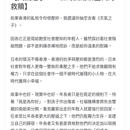
救贖】
如果香港的亂局令你很壓抑，我建議你抽空去看《天氣之
子》。
因為它正是寫給飽受社會壓抑的年輕人。雖然探討着社會階
級問題，卻不是刺痛赤裸地控訴，而是給你溫柔的慰藉。
日本的情況不像香港，香港的抗爭與壓抑都是激烈的，日本
社會對年輕人更像一雙無形重壓之手。他們不追求推翻現有
權力，只求在這個社會作一個不被時代摧殘的小人物，在大
時代獲得小幸褔。
故事中也好，現實中也好，年長者只是在既定的規則下，恃
著「我是為你好」，對孩子作出傷害。社褔機構會將失去雙
親的兩姐弟分開，看見離家出走的年輕人就要強行抓回家。
在承受比年長者更大的壓逼之下，他們仍能獨力生存，並建
立自己的歸宿，年長者又有甚麼資格對他們的決定加以阻撓